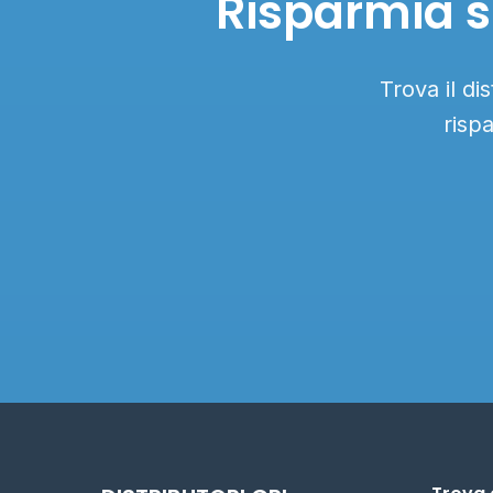
Risparmia s
Trova il di
risp