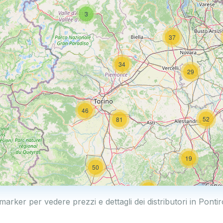
3
37
34
29
46
52
81
19
50
19
 marker per vedere prezzi e dettagli dei distributori in Pont