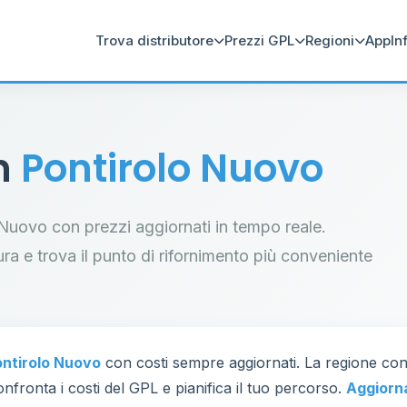
Trova distributore
Prezzi GPL
Regioni
App
In
in
Pontirolo Nuovo
lo Nuovo con prezzi aggiornati in tempo reale.
tura e trova il punto di rifornimento più conveniente
ontirolo Nuovo
con costi sempre aggiornati. La regione co
nfronta i costi del GPL e pianifica il tuo percorso.
Aggiorn