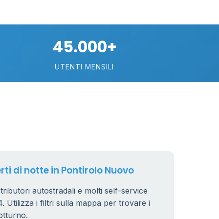
30
75
45.000+
113
UTENTI MENSILI
21
11
26
rti di notte in Pontirolo Nuovo
tributori autostradali e molti self-service
 Utilizza i filtri sulla mappa per trovare i
8
otturno.