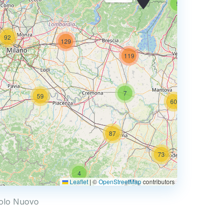
5
92
129
73
119
7
59
60
87
73
4
68
Leaflet
|
©
OpenStreetMap
contributors
0.769 €
irolo Nuovo
4
2