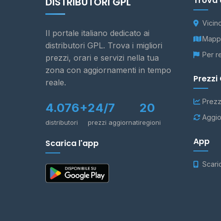
Trova 
DISTRIBUTORI GPL
Vicin
Il portale italiano dedicato ai
Mappa
distributori GPL. Trova i migliori
Per r
prezzi, orari e servizi nella tua
zona con aggiornamenti in tempo
Prezzi
reale.
Prezz
4.076+
24/7
20
Aggio
distributori
prezzi aggiornati
regioni
App
Scarica l'app
Scari