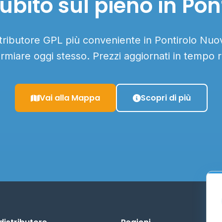
ubito sul pieno in Pon
stributore GPL più conveniente in Pontirolo Nuov
armiare oggi stesso. Prezzi aggiornati in tempo r
Vai alla Mappa
Scopri di più