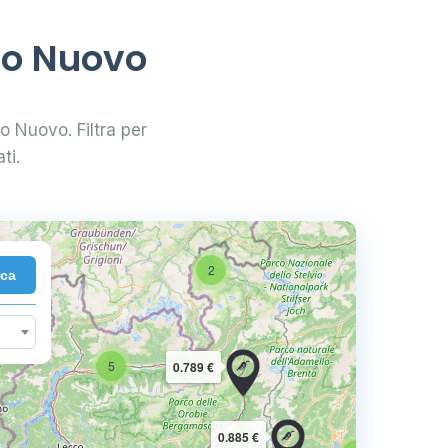
olo Nuovo
lo Nuovo. Filtra per
ti.
2
rca
10
5
0.789 €
16
0.885 €