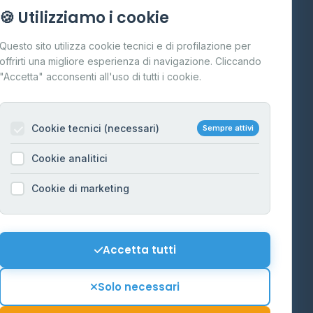
Info
🍪 Utilizziamo i cookie
Cos'è il GPL
Questo sito utilizza cookie tecnici e di profilazione per
FAQ
offrirti una migliore esperienza di navigazione. Cliccando
te
"Accetta" acconsenti all'uso di tutti i cookie.
Contatti
Per gestori
na
Cookie tecnici (necessari)
Sempre attivi
Informazioni legali
Cookie analitici
Privacy Policy
na
Cookie di marketing
Cookie Policy
o-Alto
Preferenze Cookie
Mappa del sito
Accetta tutti
'Aosta
Contattaci
Solo necessari
info@distributori-gpl.it