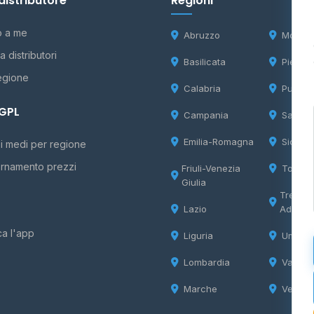
distributore
Regioni
o a me
Abruzzo
Molise
 distributori
Basilicata
Piemon
egione
Calabria
Puglia
 GPL
Campania
Sardeg
Emilia-Romagna
Sicilia
i medi per regione
rnamento prezzi
Friuli-Venezia
Tosca
Giulia
Trentin
Lazio
Adige
ca l'app
Liguria
Umbria
Lombardia
Valle d
Marche
Veneto