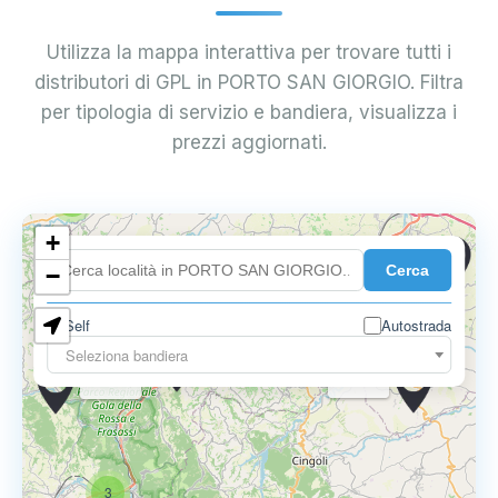
Utilizza la mappa interattiva per trovare tutti i
distributori di GPL in PORTO SAN GIORGIO. Filtra
per tipologia di servizio e bandiera, visualizza i
prezzi aggiornati.
10
3
+
0.749 €
Cerca
−
0.799 €
9
Self
Autostrada
Seleziona bandiera
0.775 €
0.799 €
0.789 €
3