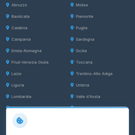
Abruzzo
Molise
Basilicata
Piemonte
Calabria
Puglia
Campania
Sardegna
Emilia-Romagna
Sicilia
Friuli-Venezia Giulia
Toscana
Lazio
Trentino-Alto Adige
Liguria
Umbria
Lombardia
Valle d'Aosta
Marche
Veneto
Info