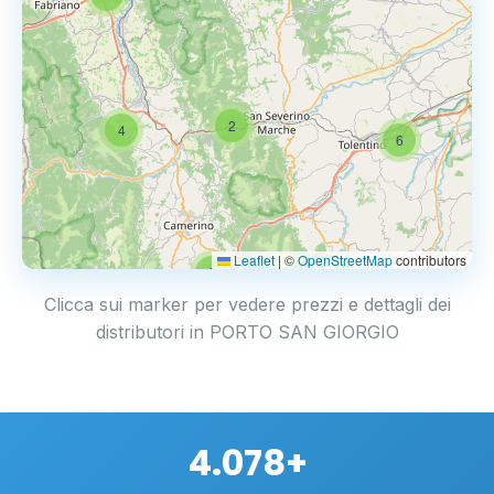
2
4
6
Leaflet
|
©
OpenStreetMap
contributors
2
Clicca sui marker per vedere prezzi e dettagli dei
distributori in PORTO SAN GIORGIO
4.078+