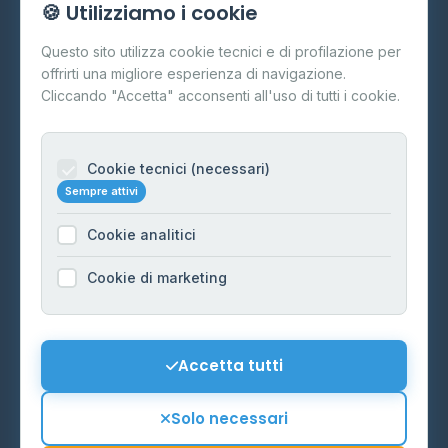
🍪 Utilizziamo i cookie
Cos'è il GPL
Questo sito utilizza cookie tecnici e di profilazione per
FAQ
offrirti una migliore esperienza di navigazione.
Contatti
Cliccando "Accetta" acconsenti all'uso di tutti i cookie.
Per gestori
Informazioni legali
Cookie tecnici (necessari)
Sempre attivi
Privacy Policy
Cookie analitici
Cookie Policy
Preferenze Cookie
Cookie di marketing
Mappa del sito
Contattaci
Accetta tutti
info@distributori-gpl.it
Solo necessari