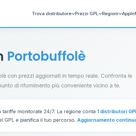
Trova distributore
Prezzi GPL
Regioni
App
In
in
Portobuffolè
folè con prezzi aggiornati in tempo reale. Confronta le
il punto di rifornimento più conveniente vicino a te.
 tariffe monitorate 24/7. La regione conta
1 distributori GP
el GPL e pianifica il tuo percorso.
Aggiornamento continu