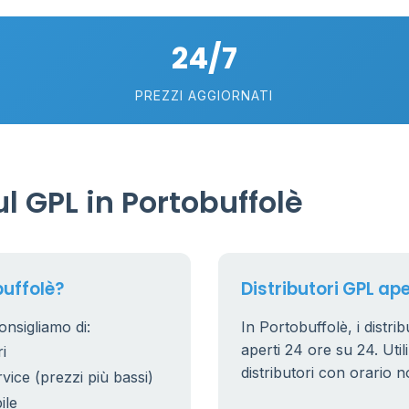
19
24/7
75
5
56
PREZZI AGGIORNATI
0.769 €
21
56
36
 GPL in Portobuffolè
24
11
26
20
buffolè?
Distributori GPL ape
10
0
2
onsigliamo di:
In Portobuffolè, i distri
0.779 €
aperti 24 ore su 24. Utili
i
38
8
distributori con orario n
rvice (prezzi più bassi)
25
ile