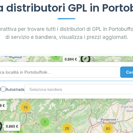
distributori GPL in Porto
rattiva per trovare tutti i distributori di GPL in Portobuffol
di servizio e bandiera, visualizza i prezzi aggiornati.
4
0.894 €
Ce
10
2
3
f
Autostrada
Seleziona bandiera
9 €
16
7
0.885 €
28
83
5