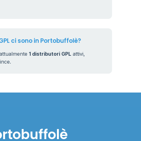
7
32
GPL ci sono in Portobuffolè?
 attualmente
1 distributori GPL
attivi,
vince.
ortobuffolè