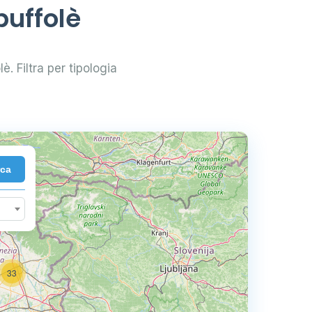
buffolè
è. Filtra per tipologia
rca
33