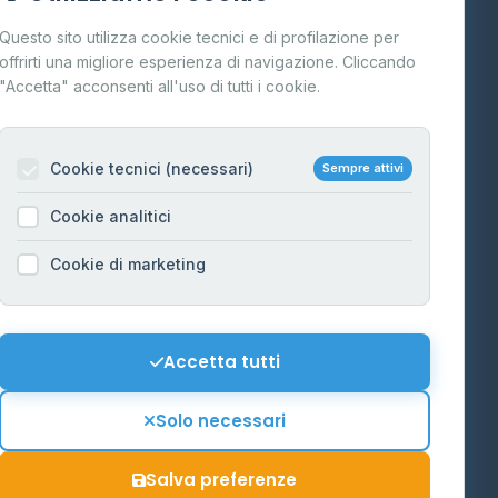
Cos'è il GPL
Questo sito utilizza cookie tecnici e di profilazione per
FAQ
offrirti una migliore esperienza di navigazione. Cliccando
te
"Accetta" acconsenti all'uso di tutti i cookie.
Contatti
Per gestori
na
Cookie tecnici (necessari)
Sempre attivi
Informazioni legali
Cookie analitici
Privacy Policy
na
Cookie di marketing
Cookie Policy
o-Alto
Preferenze Cookie
Mappa del sito
Accetta tutti
'Aosta
Contattaci
Solo necessari
info@distributori-gpl.it
Salva preferenze