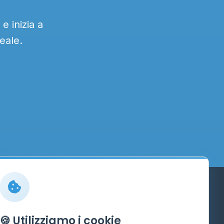
e inizia a
eale.
Info
🍪 Utilizziamo i cookie