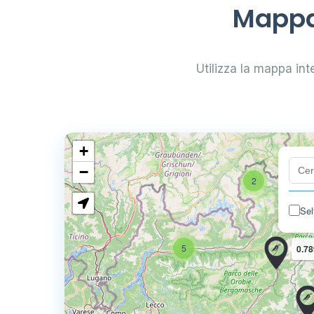
Mappa 
Utilizza la mappa inte
+
−
2
Sel
5
0.78
4