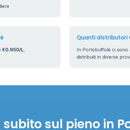
diere
17
160
lè
Quanti distributori 
i
€0.950/L
,
In Portobuffolè ci sono
distribuiti in diverse pro
subito sul pieno in P