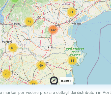
71
74
142
61
14
60
73
0.739 €
67
0.769 €
ui marker per vedere prezzi e dettagli dei distributori in Por
114
2