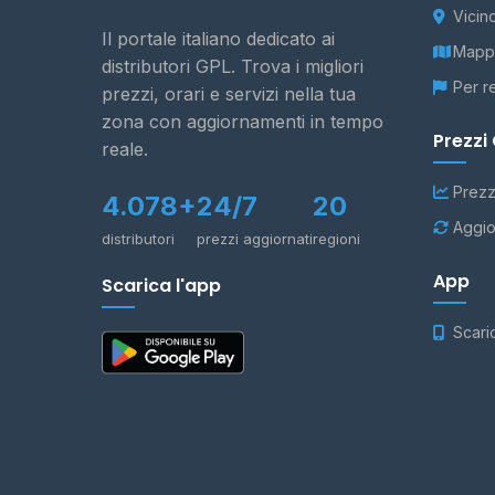
Vicin
Il portale italiano dedicato ai
Mappa
distributori GPL. Trova i migliori
Per r
prezzi, orari e servizi nella tua
zona con aggiornamenti in tempo
Prezzi
reale.
Prezz
4.078+
24/7
20
Aggio
distributori
prezzi aggiornati
regioni
App
Scarica l'app
Scari