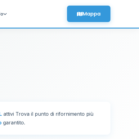
Mappa
fo
L
attivi Trova il punto di rifornimento più
o
garantito.