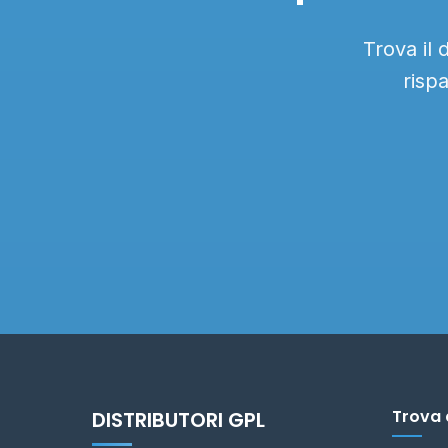
Trova il 
risp
Trova 
DISTRIBUTORI GPL