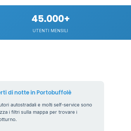
45.000+
UTENTI MENSILI
89
29
rti di notte in Portobuffolè
.799 €
24
butori autostradali e molti self-service sono
zza i filtri sulla mappa per trovare i
otturno.
64