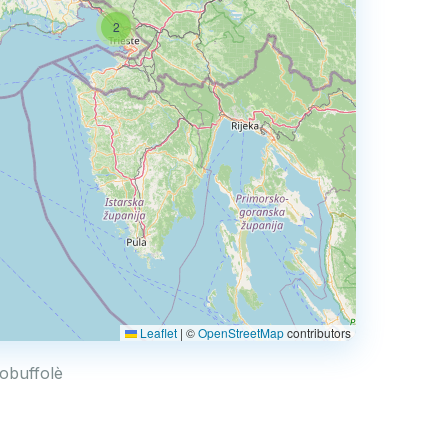
2
Leaflet
|
©
OpenStreetMap
contributors
tobuffolè