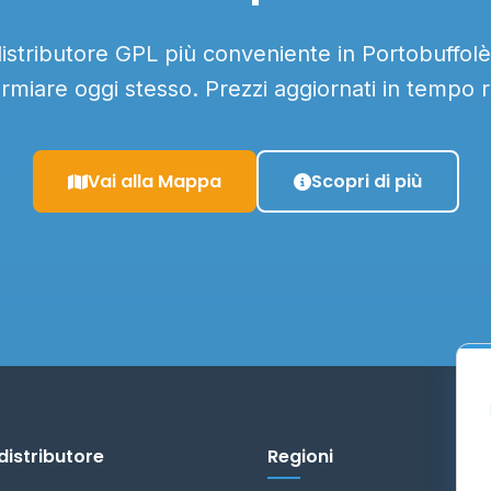
distributore GPL più conveniente in Portobuffolè 
armiare oggi stesso. Prezzi aggiornati in tempo r
Vai alla Mappa
Scopri di più
distributore
Regioni