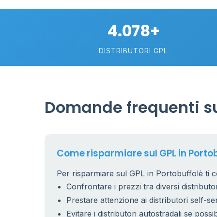
2
4.078+
113
DISTRIBUTORI GPL
Domande frequenti sul
Come risparmiare sul GPL in Porto
Per risparmiare sul GPL in Portobuffolè ti c
Confrontare i prezzi tra diversi distributor
Prestare attenzione ai distributori self-se
Evitare i distributori autostradali se possib