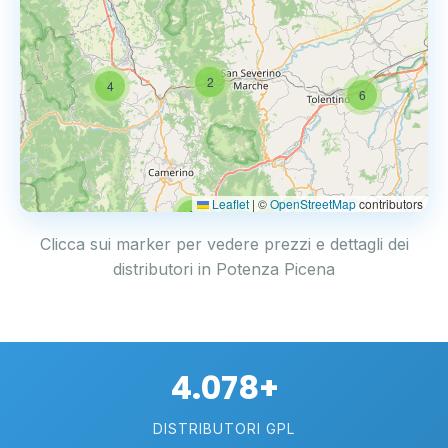
2
4
6
Leaflet
|
©
OpenStreetMap
contributors
2
Clicca sui marker per vedere prezzi e dettagli dei
distributori in Potenza Picena
4.078+
DISTRIBUTORI GPL