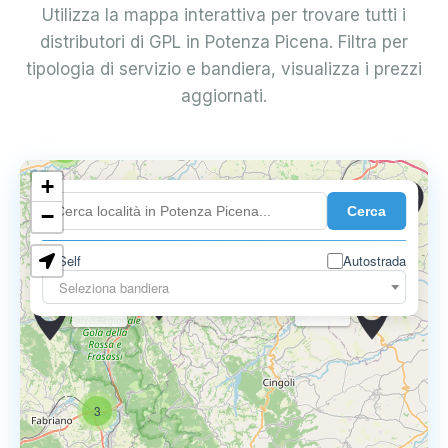
Utilizza la mappa interattiva per trovare tutti i
distributori di GPL in Potenza Picena. Filtra per
tipologia di servizio e bandiera, visualizza i prezzi
aggiornati.
10
3
+
0.749 €
Cerca
−
0.799 €
9
Self
Autostrada
Seleziona bandiera
0.775 €
0.799 €
0.789 €
3