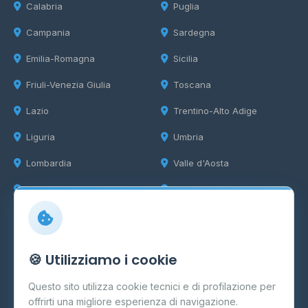
Calabria
Puglia
Campania
Sardegna
Emilia-Romagna
Sicilia
Friuli-Venezia Giulia
Toscana
Lazio
Trentino-Alto Adige
Liguria
Umbria
Lombardia
Valle d'Aosta
Marche
Veneto
Info
🍪 Utilizziamo i cookie
Cos'è il GPL
Questo sito utilizza cookie tecnici e di profilazione per
FAQ
offrirti una migliore esperienza di navigazione.