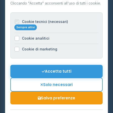
Contatti
Cliccando "Accetta" acconsenti all'uso di tutti i cookie.
Per gestori
Informazioni legali
Cookie tecnici (necessari)
Sempre attivi
Privacy Policy
Cookie analitici
Cookie Policy
Preferenze Cookie
Cookie di marketing
Mappa del sito
Contattaci
Accetta tutti
info@distributori-gpl.it
Solo necessari
Salva preferenze
© 2026 - Distributori di GPL -
AF Project Software Agency