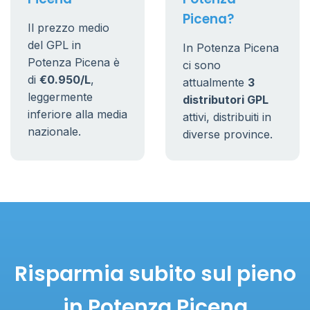
Picena?
Il prezzo medio
del GPL in
In Potenza Picena
Potenza Picena è
ci sono
di
€0.950/L
,
attualmente
3
leggermente
distributori GPL
inferiore alla media
attivi, distribuiti in
nazionale.
diverse province.
Risparmia subito sul pieno
in Potenza Picena