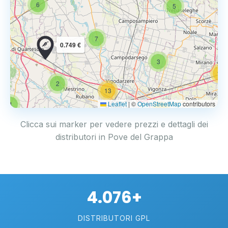
6
5
7
0.749 €
3
14
2
13
Leaflet
|
©
OpenStreetMap
contributors
4
17
Clicca sui marker per vedere prezzi e dettagli dei
distributori in Pove del Grappa
4.076+
DISTRIBUTORI GPL