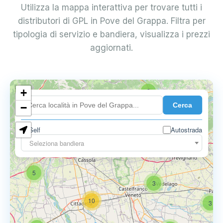
Utilizza la mappa interattiva per trovare tutti i
distributori di GPL in Pove del Grappa. Filtra per
tipologia di servizio e bandiera, visualizza i prezzi
aggiornati.
+
2
Cerca
−
Self
Autostrada
Seleziona bandiera
5
6
9
5
3
10
3