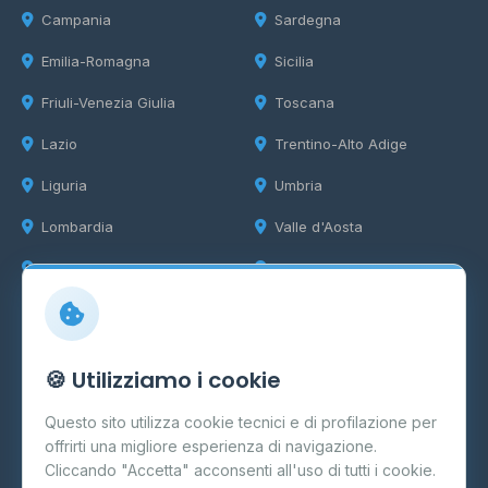
Campania
Sardegna
Emilia-Romagna
Sicilia
Friuli-Venezia Giulia
Toscana
Lazio
Trentino-Alto Adige
Liguria
Umbria
Lombardia
Valle d'Aosta
Marche
Veneto
Info
🍪 Utilizziamo i cookie
Cos'è il GPL
Questo sito utilizza cookie tecnici e di profilazione per
FAQ
offrirti una migliore esperienza di navigazione.
Contatti
Cliccando "Accetta" acconsenti all'uso di tutti i cookie.