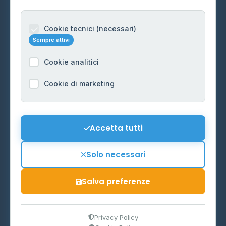
Per gestori
Informazioni legali
Cookie tecnici (necessari)
Sempre attivi
Privacy Policy
Cookie analitici
Cookie Policy
Preferenze Cookie
Cookie di marketing
Mappa del sito
Contattaci
Accetta tutti
info@distributori-gpl.it
Solo necessari
Salva preferenze
© 2026 - Distributori di GPL -
AF Project Software Agency
Carpi
P.IVA 03859300364
Privacy Policy