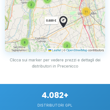
2
11
0.689 €
8
2
Leaflet
|
©
OpenStreetMap
contributors
Clicca sui marker per vedere prezzi e dettagli dei
distributori in Precenicco
4.082+
DISTRIBUTORI GPL