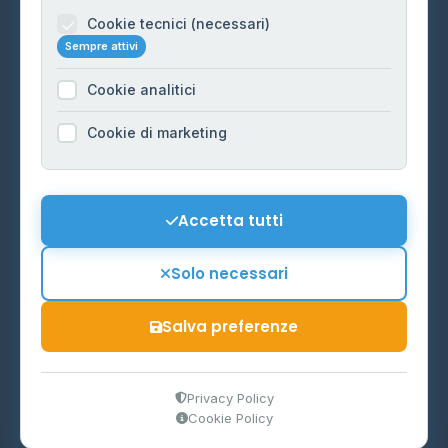
Informazioni legali
Cookie tecnici (necessari)
Sempre attivi
Privacy Policy
Cookie analitici
Cookie Policy
Preferenze Cookie
Cookie di marketing
Mappa del sito
Contattaci
Accetta tutti
info@distributori-gpl.it
Solo necessari
Salva preferenze
© 2026 - Distributori di GPL -
AF Project Software Agency
Carpi
P.IVA 03859300364
Privacy Policy
Cookie Policy
Dati forniti da
Ministero delle Imprese e del Made in Italy
-
Aggiornamento quotidiano