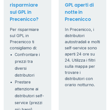
risparmiare
GPL aperti di
sul GPL in
notte in
Precenicco?
Precenicco
Per risparmiare
In Precenicco, i
sul GPL in
distributori
Precenicco ti
autostradali e molti
consigliamo di:
self-service sono
aperti 24 ore su
Confrontare i
24. Utilizza i filtri
prezzi tra
sulla mappa per
diversi
trovare i
distributori
distributori con
Prestare
orario notturno.
attenzione ai
distributori self-
service (prezzi
più bassi)