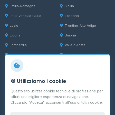
Emilia-Romagna
Sicilia
Friuli-Venezia Giulia
Toscana
Lazio
Trentino-Alto Adige
Liguria
Umbria
Lombardia
Valle d'Aosta
Marche
Veneto
Info
🍪 Utilizziamo i cookie
Cos'è il GPL
Questo sito utilizza cookie tecnici e di profilazione per
FAQ
offrirti una migliore esperienza di navigazione.
Contatti
Cliccando "Accetta" acconsenti all'uso di tutti i cookie.
Per gestori