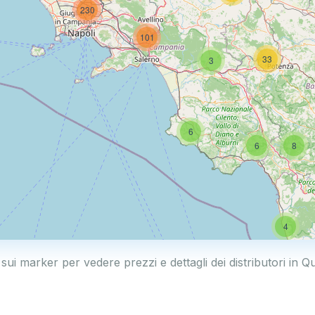
230
101
33
3
6
6
8
4
 sui marker per vedere prezzi e dettagli dei distributori in Q