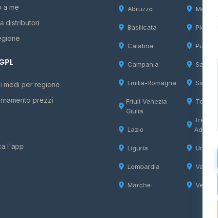
o a me
Abruzzo
Molise
 distributori
Basilicata
Piemon
egione
Calabria
Puglia
 GPL
Campania
Sardeg
Emilia-Romagna
Sicilia
i medi per regione
rnamento prezzi
Friuli-Venezia
Tosca
Giulia
Trentin
Lazio
Adige
ca l'app
Liguria
Umbria
Lombardia
Valle d
Marche
Veneto