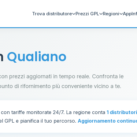
Trova distributore
Prezzi GPL
Regioni
App
In
in
Qualiano
o con prezzi aggiornati in tempo reale. Confronta le
il punto di rifornimento più conveniente vicino a te.
con tariffe monitorate 24/7. La regione conta
1 distributor
el GPL e pianifica il tuo percorso.
Aggiornamento continu