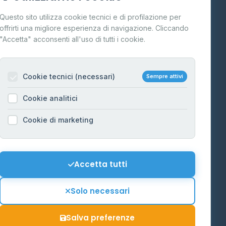
Cos'è il GPL
Questo sito utilizza cookie tecnici e di profilazione per
FAQ
offrirti una migliore esperienza di navigazione. Cliccando
te
"Accetta" acconsenti all'uso di tutti i cookie.
Contatti
Per gestori
na
Cookie tecnici (necessari)
Sempre attivi
Informazioni legali
Cookie analitici
Privacy Policy
na
Cookie di marketing
Cookie Policy
o-Alto
Preferenze Cookie
Mappa del sito
Accetta tutti
'Aosta
Contattaci
Solo necessari
info@distributori-gpl.it
Salva preferenze