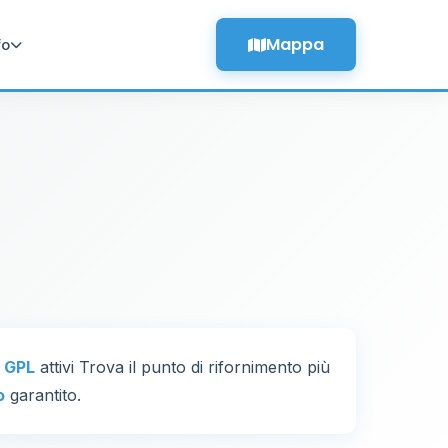
Mappa
fo
i GPL
attivi Trova il punto di rifornimento più
o
garantito.