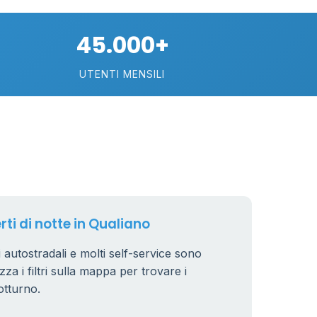
10
45.000+
22
UTENTI MENSILI
2
15
rti di notte in Qualiano
ri autostradali e molti self-service sono
zza i filtri sulla mappa per trovare i
otturno.