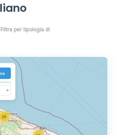
liano
Filtra per tipologia di
2
rca
26