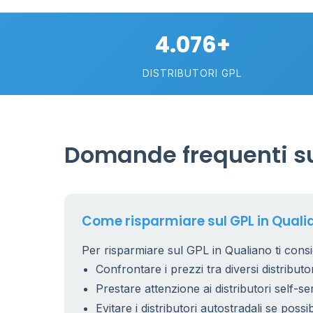
4.076+
DISTRIBUTORI GPL
Domande frequenti su
26
1
17
Come risparmiare sul GPL in Quali
Per risparmiare sul GPL in Qualiano ti consi
9
Confrontare i prezzi tra diversi distributor
Prestare attenzione ai distributori self-se
Evitare i distributori autostradali se possib