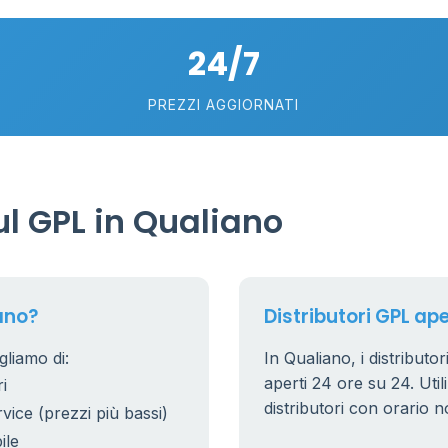
24/7
PREZZI AGGIORNATI
6
0.991 €
l GPL in Qualiano
20
7
5
ano?
Distributori GPL ape
gliamo di:
In Qualiano, i distributo
53
6
aperti 24 ore su 24. Utili
i
22
distributori con orario n
rvice (prezzi più bassi)
5
ile