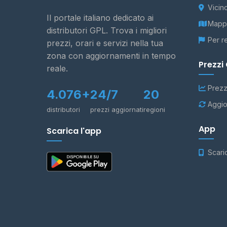
Vicin
Il portale italiano dedicato ai
Mappa
distributori GPL. Trova i migliori
Per r
prezzi, orari e servizi nella tua
zona con aggiornamenti in tempo
Prezzi
reale.
Prezz
4.076+
24/7
20
Aggio
distributori
prezzi aggiornati
regioni
App
Scarica l'app
Scari