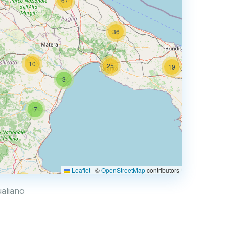
67
36
10
25
19
3
66
7
3
Leaflet
|
©
OpenStreetMap
contributors
44
ualiano
6