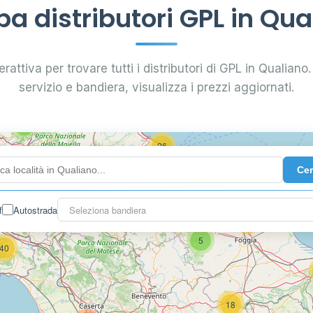
a distributori GPL in Qua
0.799 €
24
rattiva per trovare tutti i distributori di GPL in Qualiano. 
servizio e bandiera, visualizza i prezzi aggiornati.
64
7
26
Ce
14
f
Autostrada
Seleziona bandiera
16
26
5
40
18