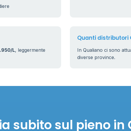
diere
9
22
Quanti distributori
.950/L
, leggermente
In Qualiano ci sono att
diverse province.
a subito sul pieno in