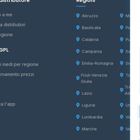
distributore
Regioni
o a me
Abruzzo
Molise
 distributori
Basilicata
Piemon
egione
Calabria
Puglia
 GPL
Campania
Sardeg
Emilia-Romagna
Sicilia
i medi per regione
rnamento prezzi
Friuli-Venezia
Tosca
Giulia
Trentin
Lazio
Adige
ca l'app
Liguria
Umbria
Lombardia
Valle d
Marche
Veneto