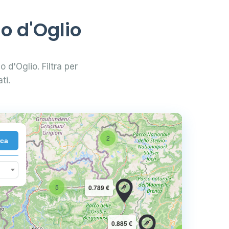
o d'Oglio
o d'Oglio. Filtra per
ti.
2
rca
10
5
0.789 €
16
0.885 €