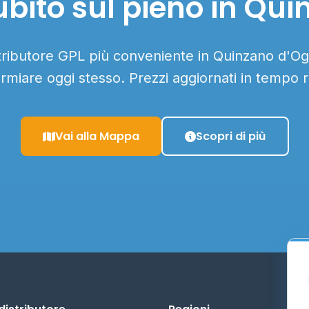
bito sul pieno in Qui
stributore GPL più conveniente in Quinzano d'Ogli
armiare oggi stesso. Prezzi aggiornati in tempo r
Vai alla Mappa
Scopri di più