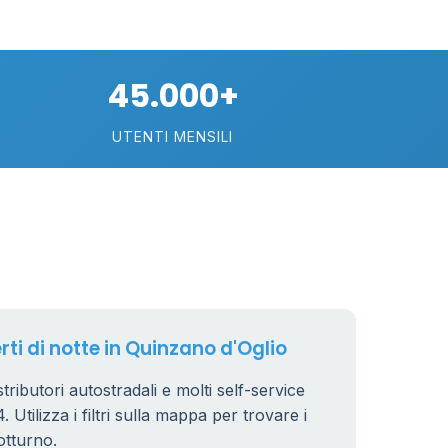
30
74
45.000+
113
UTENTI MENSILI
21
11
26
rti di notte in Quinzano d'Oglio
stributori autostradali e molti self-service
 Utilizza i filtri sulla mappa per trovare i
8
otturno.