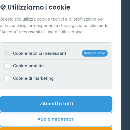
Info
🍪 Utilizziamo i cookie
Cos'è il GPL
Questo sito utilizza cookie tecnici e di profilazione per
FAQ
offrirti una migliore esperienza di navigazione. Cliccando
te
"Accetta" acconsenti all'uso di tutti i cookie.
Contatti
Per gestori
na
Cookie tecnici (necessari)
Sempre attivi
Informazioni legali
Cookie analitici
Privacy Policy
na
Cookie di marketing
Cookie Policy
o-Alto
Preferenze Cookie
Mappa del sito
Accetta tutti
'Aosta
Contattaci
Solo necessari
info@distributori-gpl.it