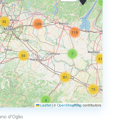
5
92
129
74
119
7
59
61
87
73
4
68
Leaflet
|
©
OpenStreetMap
contributors
0.769 €
ano d'Oglio
4
2