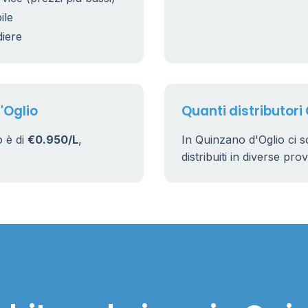
ile
diere
'Oglio
Quanti distributori
o è di
€0.950/L
,
In Quinzano d'Oglio ci 
distribuiti in diverse pro