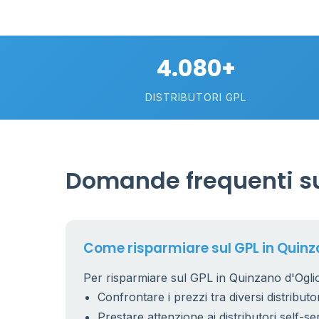
4.080+
DISTRIBUTORI GPL
Domande frequenti su
Come risparmiare sul GPL in Quinz
Per risparmiare sul GPL in Quinzano d'Oglio 
Confrontare i prezzi tra diversi distributor
Prestare attenzione ai distributori self-se