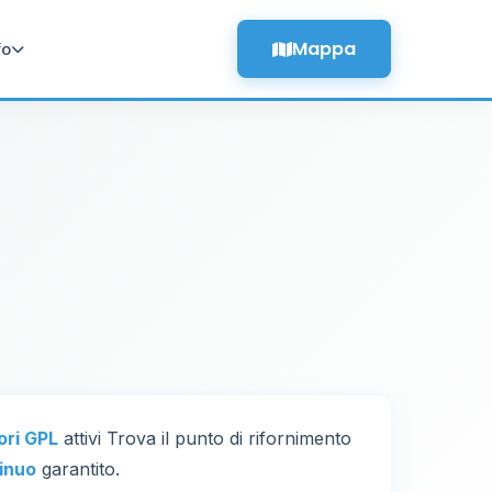
Mappa
fo
tori GPL
attivi Trova il punto di rifornimento
inuo
garantito.