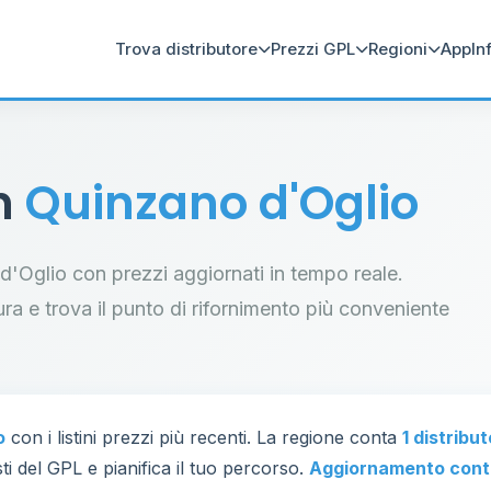
Trova distributore
Prezzi GPL
Regioni
App
In
in
Quinzano d'Oglio
o d'Oglio con prezzi aggiornati in tempo reale.
tura e trova il punto di rifornimento più conveniente
o
con i listini prezzi più recenti. La regione conta
1 distribu
ti del GPL e pianifica il tuo percorso.
Aggiornamento cont