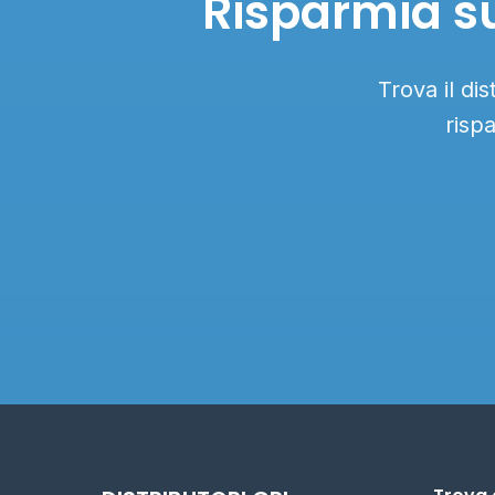
Risparmia su
Trova il di
risp