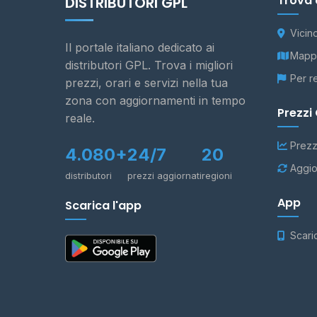
Trova 
DISTRIBUTORI GPL
Vicin
Il portale italiano dedicato ai
Mappa
distributori GPL. Trova i migliori
Per r
prezzi, orari e servizi nella tua
zona con aggiornamenti in tempo
Prezzi
reale.
Prezz
4.080+
24/7
20
Aggio
distributori
prezzi aggiornati
regioni
App
Scarica l'app
Scari