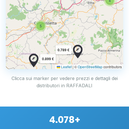
4
5
0.789 €
0.899 €
Leaflet
|
©
OpenStreetMap
contributors
Clicca sui marker per vedere prezzi e dettagli dei
distributori in RAFFADALI
4.078+