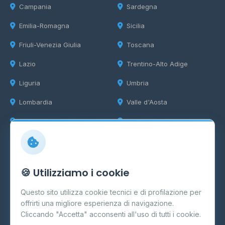
Campania
Sardegna
Emilia-Romagna
Sicilia
Friuli-Venezia Giulia
Toscana
Lazio
Trentino-Alto Adige
Liguria
Umbria
Lombardia
Valle d'Aosta
Marche
Veneto
Info
🍪 Utilizziamo i cookie
Cos'è il GPL
Questo sito utilizza cookie tecnici e di profilazione per
FAQ
offrirti una migliore esperienza di navigazione.
Contatti
Cliccando "Accetta" acconsenti all'uso di tutti i cookie.