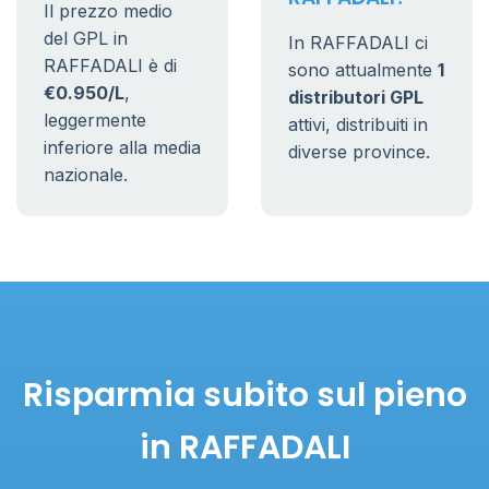
Il prezzo medio
del GPL in
In RAFFADALI ci
RAFFADALI è di
sono attualmente
1
€0.950/L
,
distributori GPL
leggermente
attivi, distribuiti in
inferiore alla media
diverse province.
nazionale.
Risparmia subito sul pieno
in RAFFADALI