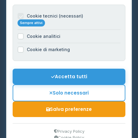
Per gestori
Informazioni legali
Cookie tecnici (necessari)
Sempre attivi
Privacy Policy
Cookie analitici
Cookie Policy
Preferenze Cookie
Cookie di marketing
Mappa del sito
Contattaci
Accetta tutti
info@distributori-gpl.it
Solo necessari
Salva preferenze
© 2026 - Distributori di GPL -
AF Project Software Agency
Carpi
P.IVA 03859300364
Privacy Policy
Cookie Policy
Dati forniti da
Ministero delle Imprese e del Made in Italy
-