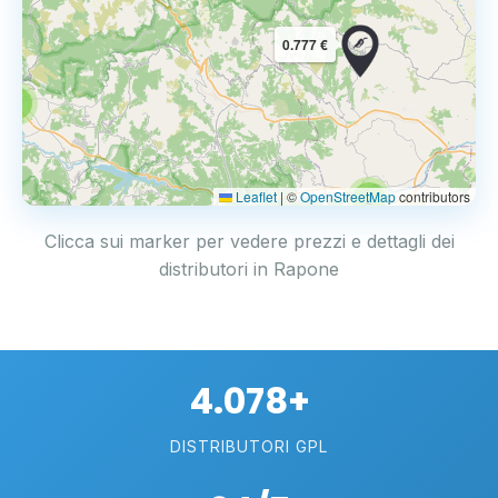
0.777 €
3
Leaflet
|
©
OpenStreetMap
contributors
2
Clicca sui marker per vedere prezzi e dettagli dei
distributori in Rapone
4.078+
DISTRIBUTORI GPL