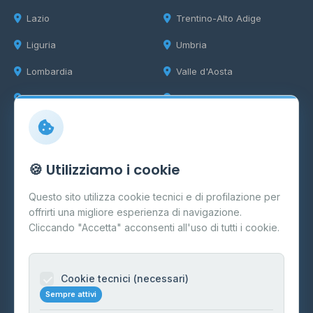
Lazio
Trentino-Alto Adige
Liguria
Umbria
Lombardia
Valle d'Aosta
Marche
Veneto
Info
🍪 Utilizziamo i cookie
Cos'è il GPL
Questo sito utilizza cookie tecnici e di profilazione per
FAQ
offrirti una migliore esperienza di navigazione.
Contatti
Cliccando "Accetta" acconsenti all'uso di tutti i cookie.
Per gestori
Informazioni legali
Cookie tecnici (necessari)
Sempre attivi
Privacy Policy