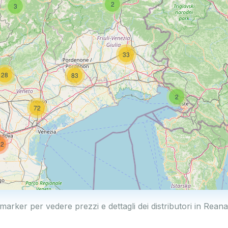
2
3
33
28
83
2
72
42
 marker per vedere prezzi e dettagli dei distributori in Reana
14