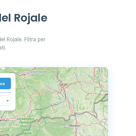
el Rojale
el Rojale. Filtra per
ti.
rca