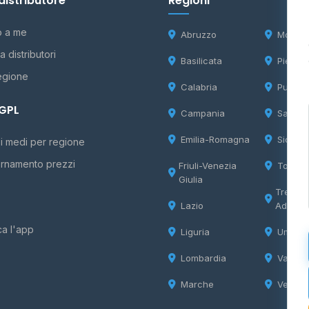
distributore
Regioni
o a me
Abruzzo
Molise
 distributori
Basilicata
Piemon
egione
Calabria
Puglia
 GPL
Campania
Sardeg
Emilia-Romagna
Sicilia
i medi per regione
rnamento prezzi
Friuli-Venezia
Tosca
Giulia
Trentin
Lazio
Adige
ca l'app
Liguria
Umbria
Lombardia
Valle d
Marche
Veneto