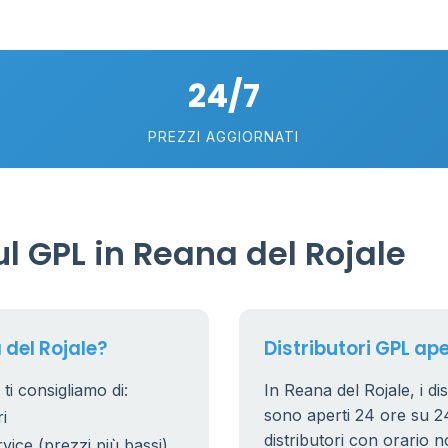
0.739 €
24/7
114
PREZZI AGGIORNATI
18
5
58
 GPL in Reana del Rojale
0.769 €
89
6
del Rojale?
Distributori GPL ape
36
ti consigliamo di:
In Reana del Rojale, i dis
24
sono aperti 24 ore su 24.
i
distributori con orario n
29
rvice (prezzi più bassi)