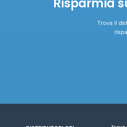
Risparmia su
Trova il di
risp