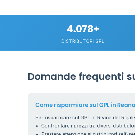
73
4
67
0.769 €
4.078+
4
DISTRIBUTORI GPL
2
30
74
Domande frequenti sul
113
21
5
Come risparmiare sul GPL in Reana 
Per risparmiare sul GPL in Reana del Rojale 
Confrontare i prezzi tra diversi distributor
11
Prestare attenzione ai distributori self-se