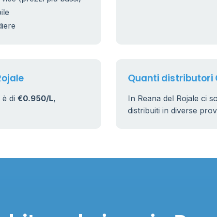
20
ile
10
0.799 €
diere
24
38
Rojale
Quanti distributori 
 è di
€0.950/L
,
In Reana del Rojale ci 
distribuiti in diverse pro