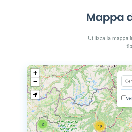
Mappa di
Utilizza la mappa in
ti
+
−
Sel
4
2
10