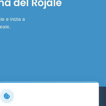
na del Rojale
e e inizia a
eale.