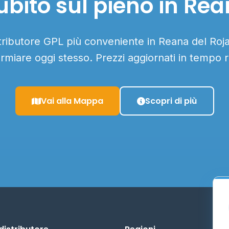
bito sul pieno in Rea
stributore GPL più conveniente in Reana del Rojal
armiare oggi stesso. Prezzi aggiornati in tempo r
Vai alla Mappa
Scopri di più