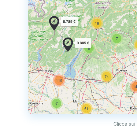
5
0.789 €
16
7
0.885 €
5
129
74
119
1
7
59
61
Clicca sui
87
60