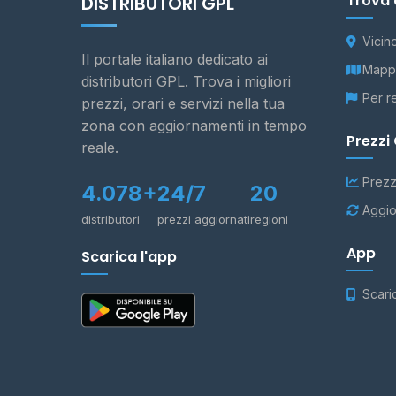
Trova 
DISTRIBUTORI GPL
Vicin
Il portale italiano dedicato ai
Mappa
distributori GPL. Trova i migliori
Per r
prezzi, orari e servizi nella tua
zona con aggiornamenti in tempo
Prezzi
reale.
Prezz
4.078+
24/7
20
Aggio
distributori
prezzi aggiornati
regioni
App
Scarica l'app
Scari