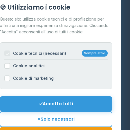
Info
🍪 Utilizziamo i cookie
Cos'è il GPL
Questo sito utilizza cookie tecnici e di profilazione per
FAQ
offrirti una migliore esperienza di navigazione. Cliccando
te
"Accetta" acconsenti all'uso di tutti i cookie.
Contatti
Per gestori
na
Cookie tecnici (necessari)
Sempre attivi
Informazioni legali
Cookie analitici
Privacy Policy
na
Cookie di marketing
Cookie Policy
o-Alto
Preferenze Cookie
Mappa del sito
Accetta tutti
'Aosta
Contattaci
Solo necessari
info@distributori-gpl.it