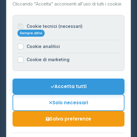
Contatti
Cliccando "Accetta" acconsenti all'uso di tutti i cookie.
Per gestori
Informazioni legali
Cookie tecnici (necessari)
Sempre attivi
Privacy Policy
Cookie analitici
Cookie Policy
Preferenze Cookie
Cookie di marketing
Mappa del sito
Contattaci
Accetta tutti
info@distributori-gpl.it
Solo necessari
Salva preferenze
© 2026 - Distributori di GPL -
AF Project Software Agency