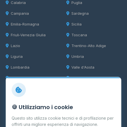
Calabria
Puglia
Campania
Sardegna
Emilia-Romagna
Sicilia
Friuli-Venezia Giulia
Toscana
Lazio
Trentino-Alto Adige
Liguria
Umbria
Lombardia
Valle d'Aosta
Marche
Veneto
Info
🍪 Utilizziamo i cookie
Cos'è il GPL
Questo sito utilizza cookie tecnici e di profilazione per
FAQ
offrirti una migliore esperienza di navigazione.