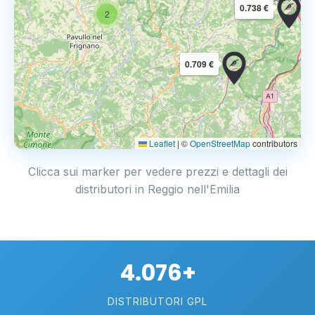
0.738 €
2
0.709 €
Leaflet
|
©
OpenStreetMap
contributors
Clicca sui marker per vedere prezzi e dettagli dei
distributori in Reggio nell'Emilia
4.076+
DISTRIBUTORI GPL