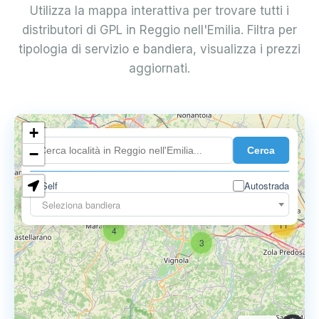
Utilizza la mappa interattiva per trovare tutti i
distributori di GPL in Reggio nell'Emilia. Filtra per
tipologia di servizio e bandiera, visualizza i prezzi
aggiornati.
+
18
Cerca
7
−
Self
Autostrada
9
11
Seleziona bandiera
11
4
3