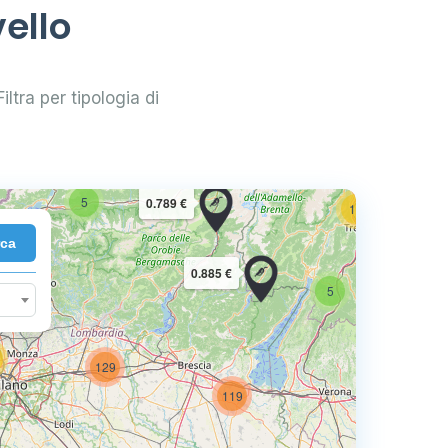
ello
iltra per tipologia di
2
10
5
0.789 €
16
rca
7
0.885 €
5
129
73
119