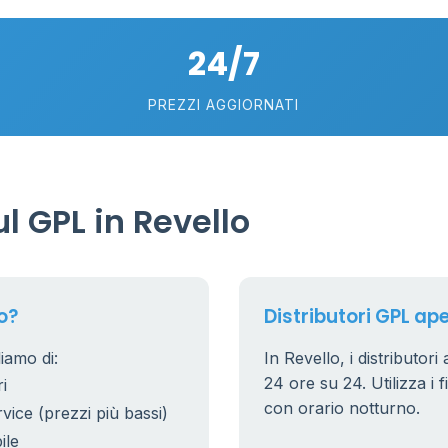
24/7
PREZZI AGGIORNATI
 GPL in Revello
o?
Distributori GPL aper
iamo di:
In Revello, i distributori
24 ore su 24. Utilizza i f
i
con orario notturno.
rvice (prezzi più bassi)
ile