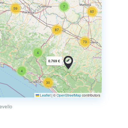
7
59
60
87
60
73
4
68
0.769 €
4
2
30
Leaflet
|
©
OpenStreetMap
contributors
75
evello
113