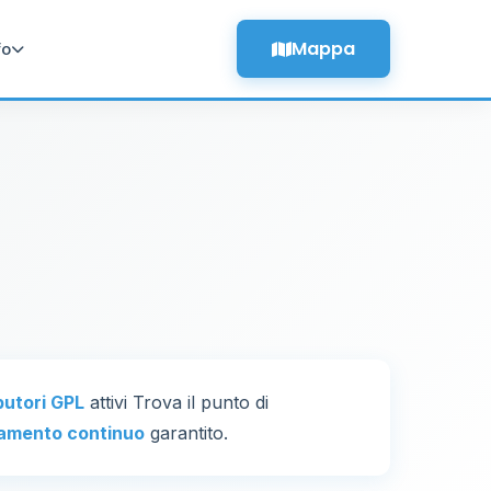
Mappa
fo
ibutori GPL
attivi Trova il punto di
amento continuo
garantito.