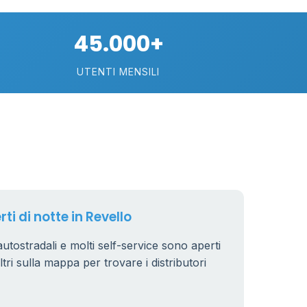
21
45.000+
UTENTI MENSILI
11
26
8
ti di notte in Revello
 autostradali e molti self-service sono aperti
iltri sulla mappa per trovare i distributori