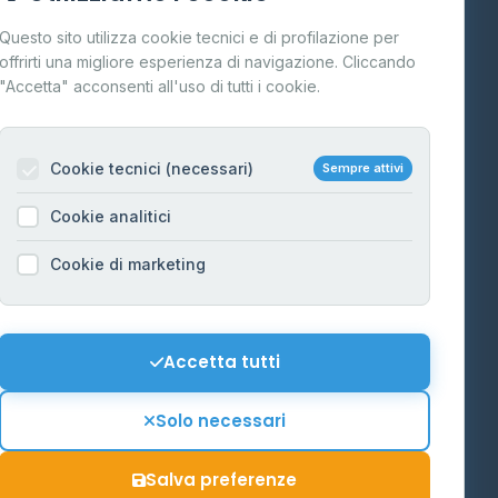
Cos'è il GPL
Questo sito utilizza cookie tecnici e di profilazione per
FAQ
offrirti una migliore esperienza di navigazione. Cliccando
te
"Accetta" acconsenti all'uso di tutti i cookie.
Contatti
Per gestori
na
Cookie tecnici (necessari)
Sempre attivi
Informazioni legali
Cookie analitici
Privacy Policy
na
Cookie di marketing
Cookie Policy
o-Alto
Preferenze Cookie
Mappa del sito
Accetta tutti
'Aosta
Contattaci
Solo necessari
info@distributori-gpl.it
Salva preferenze