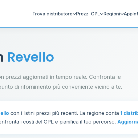
Trova distributore
Prezzi GPL
Regioni
App
In
in
Revello
con prezzi aggiornati in tempo reale. Confronta le
il punto di rifornimento più conveniente vicino a te.
ello
con i listini prezzi più recenti. La regione conta
1 distr
nfronta i costi del GPL e pianifica il tuo percorso.
Aggiorn