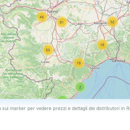
46
52
81
19
50
19
2
5
a sui marker per vedere prezzi e dettagli dei distributori in R