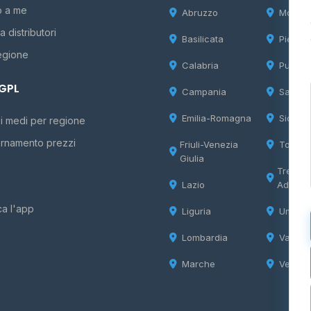
o a me
Abruzzo
Molise
 distributori
Basilicata
Piemon
egione
Calabria
Puglia
 GPL
Campania
Sardeg
Emilia-Romagna
Sicilia
i medi per regione
rnamento prezzi
Friuli-Venezia
Tosca
Giulia
Trentin
Lazio
Adige
ca l'app
Liguria
Umbria
Lombardia
Valle d
Marche
Veneto