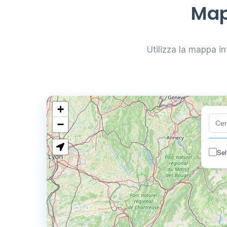
Map
Utilizza la mappa int
+
−
Sel