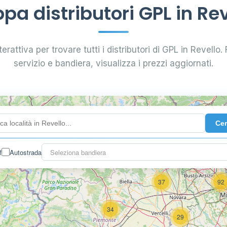
pa distributori GPL in Rev
erattiva per trovare tutti i distributori di GPL in Revello. F
servizio e bandiera, visualizza i prezzi aggiornati.
4
Ce
f
Autostrada
Seleziona bandiera
3
37
92
34
29