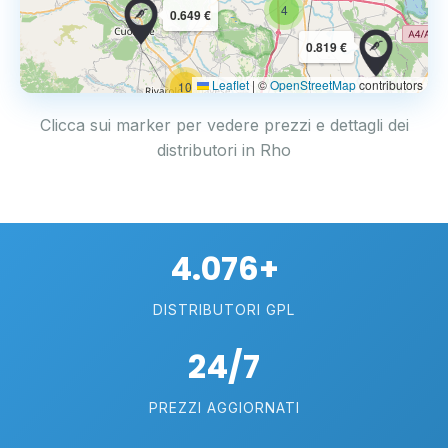
4
0.649 €
0.819 €
Leaflet
|
©
OpenStreetMap
contributors
10
Clicca sui marker per vedere prezzi e dettagli dei
distributori in Rho
4.076+
DISTRIBUTORI GPL
24/7
PREZZI AGGIORNATI