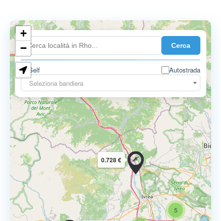
+
0.899 €
Cerca
−
Self
Autostrada
Seleziona bandiera
0.728 €
5