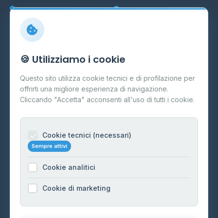
Marche
Veneto
Info
🍪 Utilizziamo i cookie
Cos'è il GPL
Questo sito utilizza cookie tecnici e di profilazione per
FAQ
offrirti una migliore esperienza di navigazione.
Contatti
Cliccando "Accetta" acconsenti all'uso di tutti i cookie.
Per gestori
Informazioni legali
Cookie tecnici (necessari)
Sempre attivi
Privacy Policy
Cookie analitici
Cookie Policy
Preferenze Cookie
Cookie di marketing
Mappa del sito