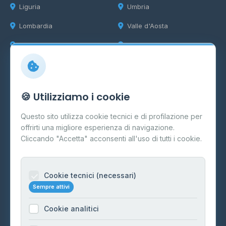
Liguria
Umbria
Lombardia
Valle d'Aosta
Marche
Veneto
Info
🍪 Utilizziamo i cookie
Cos'è il GPL
Questo sito utilizza cookie tecnici e di profilazione per
FAQ
offrirti una migliore esperienza di navigazione.
Contatti
Cliccando "Accetta" acconsenti all'uso di tutti i cookie.
Per gestori
Informazioni legali
Cookie tecnici (necessari)
Sempre attivi
Privacy Policy
Cookie analitici
Cookie Policy