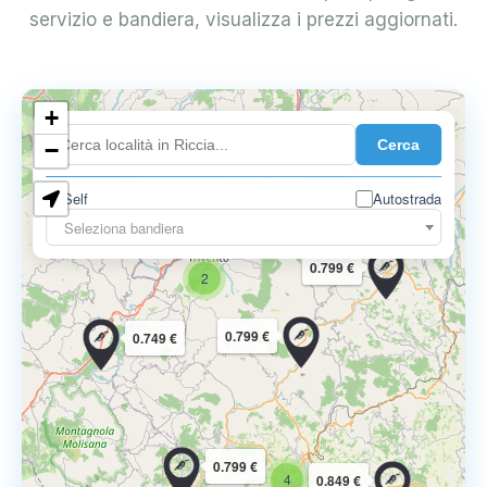
servizio e bandiera, visualizza i prezzi aggiornati.
+
Cerca
−
Self
Autostrada
Seleziona bandiera
0.799 €
2
0.799 €
0.749 €
0.799 €
4
0.849 €