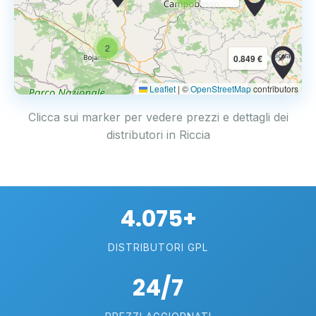
2
0.849 €
Leaflet
|
©
OpenStreetMap
contributors
Clicca sui marker per vedere prezzi e dettagli dei
distributori in Riccia
4.075+
DISTRIBUTORI GPL
24/7