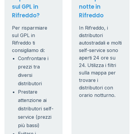
sul GPL in
notte in
Rifreddo?
Rifreddo
Per risparmiare
In Rifreddo, i
sul GPL in
distributori
Rifreddo ti
autostradali e molti
consigliamo di:
self-service sono
aperti 24 ore su
Confrontare i
24. Utilizza i filtri
prezzi tra
sulla mappa per
diversi
trovare i
distributori
distributori con
Prestare
orario notturno.
attenzione ai
distributori self-
service (prezzi
più bassi)
Evitare i