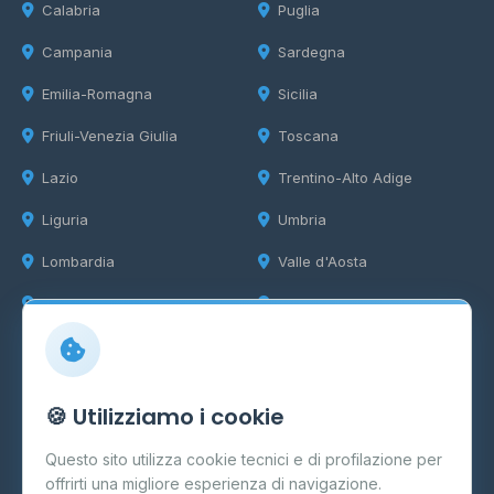
Calabria
Puglia
Campania
Sardegna
Emilia-Romagna
Sicilia
Friuli-Venezia Giulia
Toscana
Lazio
Trentino-Alto Adige
Liguria
Umbria
Lombardia
Valle d'Aosta
Marche
Veneto
Info
🍪 Utilizziamo i cookie
Cos'è il GPL
Questo sito utilizza cookie tecnici e di profilazione per
FAQ
offrirti una migliore esperienza di navigazione.