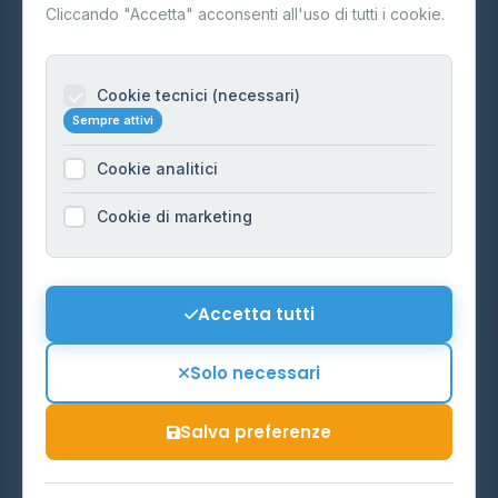
Contatti
Cliccando "Accetta" acconsenti all'uso di tutti i cookie.
Per gestori
Informazioni legali
Cookie tecnici (necessari)
Sempre attivi
Privacy Policy
Cookie analitici
Cookie Policy
Preferenze Cookie
Cookie di marketing
Mappa del sito
Contattaci
Accetta tutti
info@distributori-gpl.it
Solo necessari
Salva preferenze
© 2026 - Distributori di GPL -
AF Project Software Agency