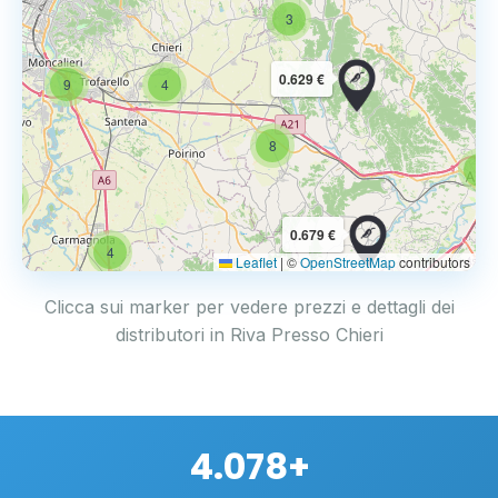
3
0.629 €
9
4
8
6
4
0.679 €
4
Leaflet
|
©
OpenStreetMap
contributors
Clicca sui marker per vedere prezzi e dettagli dei
distributori in Riva Presso Chieri
4.078+