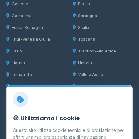
Calabria
Puglia
Campania
Sardegna
Emilia-Romagna
Sicilia
Friuli-Venezia Giulia
Toscana
Lazio
Trentino-Alto Adige
Liguria
Umbria
Lombardia
Valle d'Aosta
Marche
Veneto
Info
🍪 Utilizziamo i cookie
Cos'è il GPL
Questo sito utilizza cookie tecnici e di profilazione per
FAQ
offrirti una migliore esperienza di navigazione.