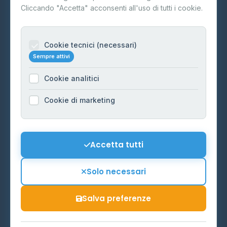
Contatti
Cliccando "Accetta" acconsenti all'uso di tutti i cookie.
Per gestori
Informazioni legali
Cookie tecnici (necessari)
Sempre attivi
Privacy Policy
Cookie analitici
Cookie Policy
Preferenze Cookie
Cookie di marketing
Mappa del sito
Contattaci
Accetta tutti
info@distributori-gpl.it
Solo necessari
Salva preferenze
© 2026 - Distributori di GPL -
AF Project Software Agency