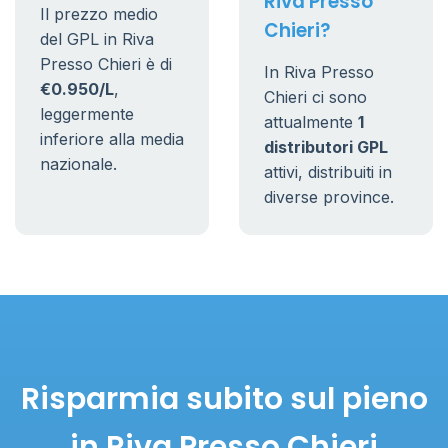
Riva Presso
Il prezzo medio
Chieri?
del GPL in Riva
Presso Chieri è di
In Riva Presso
€0.950/L
,
Chieri ci sono
leggermente
attualmente
1
inferiore alla media
distributori GPL
nazionale.
attivi, distribuiti in
diverse province.
Risparmia subito sul pieno
in Riva Presso Chieri