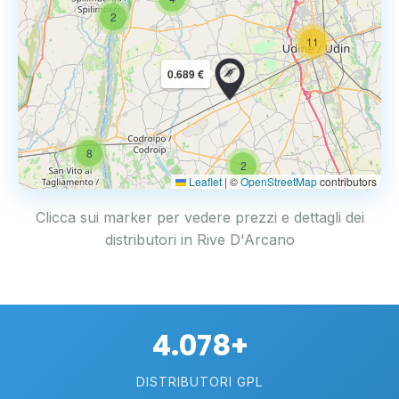
2
11
0.689 €
8
2
Leaflet
|
©
OpenStreetMap
contributors
Clicca sui marker per vedere prezzi e dettagli dei
distributori in Rive D'Arcano
4.078+
DISTRIBUTORI GPL