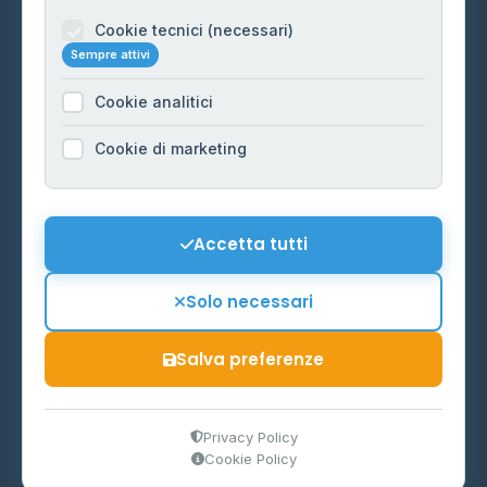
Informazioni legali
Cookie tecnici (necessari)
Sempre attivi
Privacy Policy
Cookie analitici
Cookie Policy
Preferenze Cookie
Cookie di marketing
Mappa del sito
Contattaci
Accetta tutti
info@distributori-gpl.it
Solo necessari
Salva preferenze
© 2026 - Distributori di GPL -
AF Project Software Agency
Carpi
P.IVA 03859300364
Privacy Policy
Cookie Policy
Dati forniti da
Ministero delle Imprese e del Made in Italy
-
Aggiornamento quotidiano