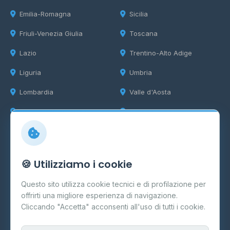
Emilia-Romagna
Sicilia
Friuli-Venezia Giulia
Toscana
Lazio
Trentino-Alto Adige
Liguria
Umbria
Lombardia
Valle d'Aosta
Marche
Veneto
Info
🍪 Utilizziamo i cookie
Cos'è il GPL
Questo sito utilizza cookie tecnici e di profilazione per
FAQ
offrirti una migliore esperienza di navigazione.
Contatti
Cliccando "Accetta" acconsenti all'uso di tutti i cookie.
Per gestori