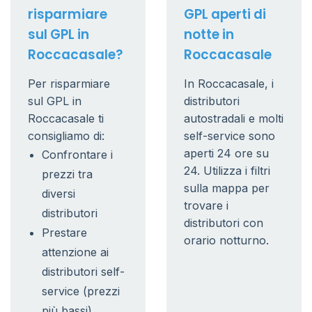
risparmiare
GPL aperti di
sul GPL in
notte in
Roccacasale?
Roccacasale
Per risparmiare
In Roccacasale, i
sul GPL in
distributori
Roccacasale ti
autostradali e molti
consigliamo di:
self-service sono
aperti 24 ore su
Confrontare i
24. Utilizza i filtri
prezzi tra
sulla mappa per
diversi
trovare i
distributori
distributori con
Prestare
orario notturno.
attenzione ai
distributori self-
service (prezzi
più bassi)