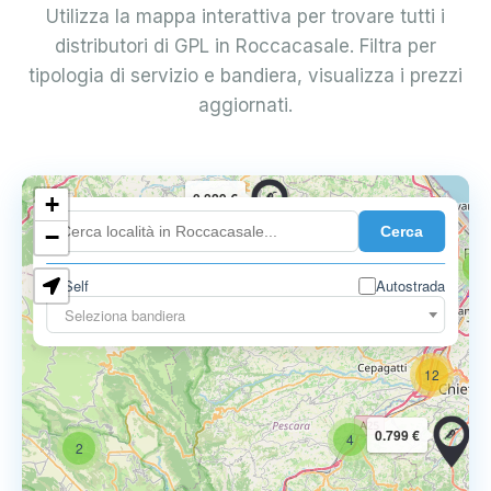
Utilizza la mappa interattiva per trovare tutti i
distributori di GPL in Roccacasale. Filtra per
tipologia di servizio e bandiera, visualizza i prezzi
aggiornati.
0.829 €
+
7
Cerca
−
5
Self
Autostrada
0.797 €
Seleziona bandiera
12
0.799 €
4
2