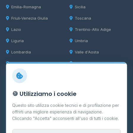
Emilia-Romagna
Sicilia
Friuli-Venezia Giulia
Toscana
Lazio
Trentino-Alto Adige
Liguria
Umbria
Lombardia
Valle d'Aosta
Marche
Veneto
Info
🍪 Utilizziamo i cookie
Cos'è il GPL
Questo sito utilizza cookie tecnici e di profilazione per
FAQ
offrirti una migliore esperienza di navigazione.
Contatti
Cliccando "Accetta" acconsenti all'uso di tutti i cookie.
Per gestori