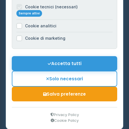
Informazioni legali
Cookie tecnici (necessari)
Sempre attivi
Privacy Policy
Cookie analitici
Cookie Policy
Preferenze Cookie
Cookie di marketing
Mappa del sito
Contattaci
Accetta tutti
info@distributori-gpl.it
Solo necessari
Salva preferenze
© 2026 - Distributori di GPL -
AF Project Software Agency
Carpi
P.IVA 03859300364
Privacy Policy
Cookie Policy
Dati forniti da
Ministero delle Imprese e del Made in Italy
-
Aggiornamento quotidiano