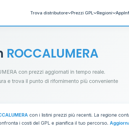
Trova distributore
Prezzi GPL
Regioni
App
In
in
ROCCALUMERA
LUMERA con prezzi aggiornati in tempo reale.
tura e trova il punto di rifornimento più conveniente
CCALUMERA
con i listini prezzi più recenti. La regione con
nfronta i costi del GPL e pianifica il tuo percorso.
Aggiorn