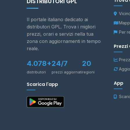
Trova 
DISTRIBUTORI GPL
Vicin
Il portale italiano dedicato ai
Mappa
distributori GPL. Trova i migliori
Per r
prezzi, orari e servizi nella tua
zona con aggiornamenti in tempo
Prezzi
reale.
Prezz
4.078+
24/7
20
Aggio
distributori
prezzi aggiornati
regioni
App
Scarica l'app
Scari