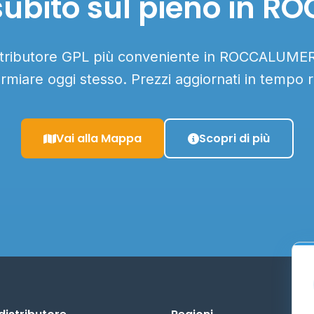
subito sul pieno in 
istributore GPL più conveniente in ROCCALUMERA
armiare oggi stesso. Prezzi aggiornati in tempo r
Vai alla Mappa
Scopri di più