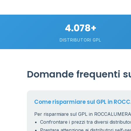
4.078+
DISTRIBUTORI GPL
Domande frequenti s
Come risparmiare sul GPL in ROC
Per risparmiare sul GPL in ROCCALUMERA ti
Confrontare i prezzi tra diversi distributor
Prestare attenzione ai distributori self-se