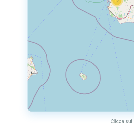
17
Clicca sui