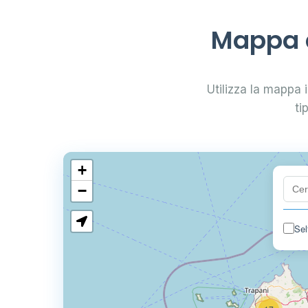
Mappa d
Utilizza la mappa i
ti
+
−
Sel