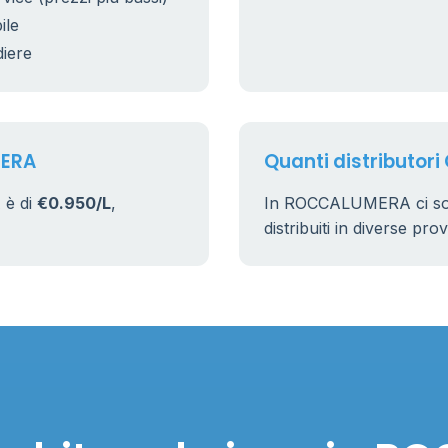
ile
diere
MERA
Quanti distributor
 è di
€0.950/L
,
In ROCCALUMERA ci so
distribuiti in diverse pro