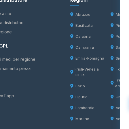
distributore
Regioni
o a me
Abruzzo
Molise
 distributori
Basilicata
Piemon
egione
Calabria
Puglia
 GPL
Campania
Sardeg
Emilia-Romagna
Sicilia
i medi per regione
rnamento prezzi
Friuli-Venezia
Tosca
Giulia
Trentin
Lazio
Adige
ca l'app
Liguria
Umbria
Lombardia
Valle d
Marche
Veneto