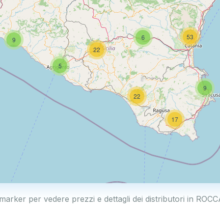
53
6
9
22
5
9
22
17
 marker per vedere prezzi e dettagli dei distributori in 