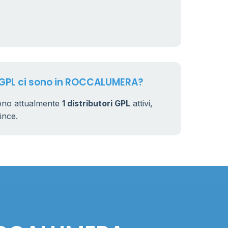
i GPL ci sono in ROCCALUMERA?
no attualmente
1 distributori GPL
attivi,
vince.