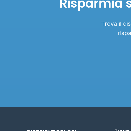
Risparmia 
Trova il d
risp