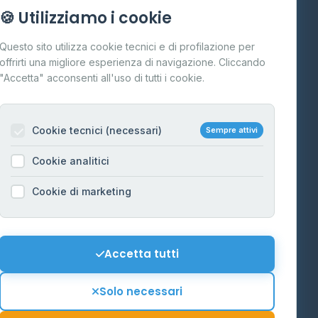
Info
🍪 Utilizziamo i cookie
Cos'è il GPL
Questo sito utilizza cookie tecnici e di profilazione per
FAQ
offrirti una migliore esperienza di navigazione. Cliccando
te
"Accetta" acconsenti all'uso di tutti i cookie.
Contatti
Per gestori
na
Cookie tecnici (necessari)
Sempre attivi
Informazioni legali
Cookie analitici
Privacy Policy
na
Cookie di marketing
Cookie Policy
o-Alto
Preferenze Cookie
Mappa del sito
Accetta tutti
'Aosta
Contattaci
Solo necessari
info@distributori-gpl.it