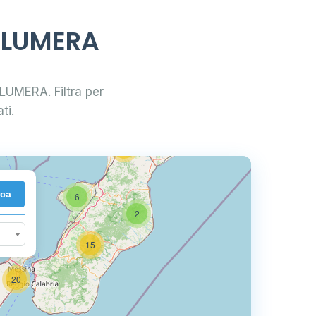
4
CALUMERA
44
6
CALUMERA. Filtra per
ti.
10
22
rca
6
2
15
20