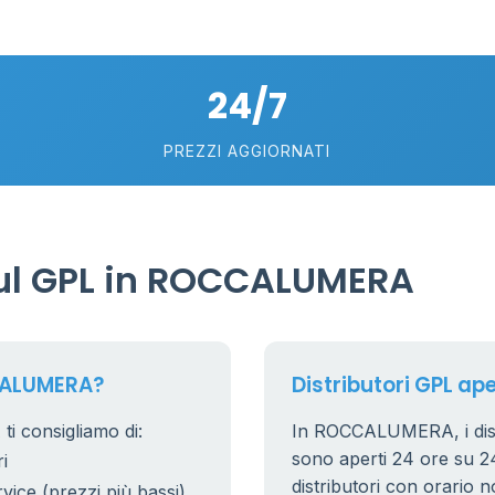
24/7
PREZZI AGGIORNATI
ul GPL in ROCCALUMERA
CALUMERA?
Distributori GPL ap
 consigliamo di:
In ROCCALUMERA, i distri
sono aperti 24 ore su 24.
i
distributori con orario n
rvice (prezzi più bassi)