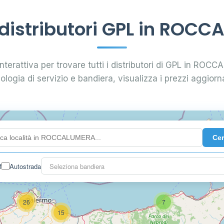
istributori GPL in ROC
nterattiva per trovare tutti i distributori di GPL in ROC
pologia di servizio e bandiera, visualizza i prezzi aggiorna
Ce
0.991 €
f
Autostrada
Seleziona bandiera
26
7
15