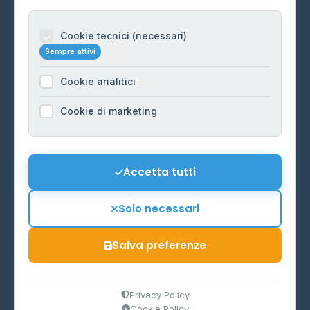
Per gestori
Informazioni legali
Cookie tecnici (necessari)
Sempre attivi
Privacy Policy
Cookie analitici
Cookie Policy
Preferenze Cookie
Cookie di marketing
Mappa del sito
Contattaci
Accetta tutti
info@distributori-gpl.it
Solo necessari
Salva preferenze
© 2026 - Distributori di GPL -
AF Project Software Agency
Carpi
P.IVA 03859300364
Privacy Policy
Cookie Policy
Dati forniti da
Ministero delle Imprese e del Made in Italy
-