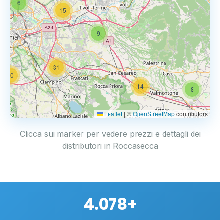
6
15
9
31
20
14
8
Leaflet
|
©
OpenStreetMap
contributors
Clicca sui marker per vedere prezzi e dettagli dei
distributori in Roccasecca
4.078+