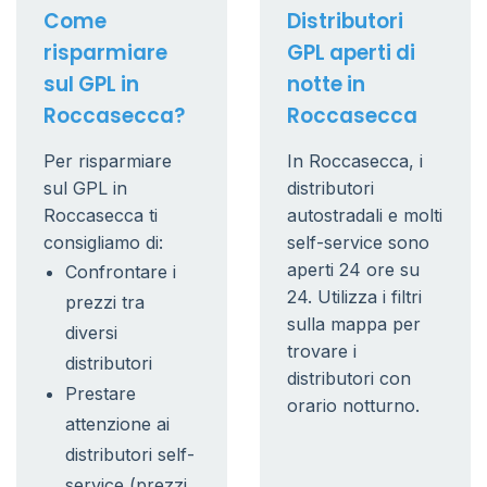
Come
Distributori
risparmiare
GPL aperti di
sul GPL in
notte in
Roccasecca?
Roccasecca
Per risparmiare
In Roccasecca, i
sul GPL in
distributori
Roccasecca ti
autostradali e molti
consigliamo di:
self-service sono
aperti 24 ore su
Confrontare i
24. Utilizza i filtri
prezzi tra
sulla mappa per
diversi
trovare i
distributori
distributori con
Prestare
orario notturno.
attenzione ai
distributori self-
service (prezzi