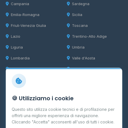
Campania
Sardegna
Emilia-Romagna
Sicilia
Friuli-Venezia Giulia
Toscana
Lazio
Trentino-Alto Adige
Liguria
Umbria
Lombardia
Valle d'Aosta
Marche
Veneto
Info
🍪 Utilizziamo i cookie
Cos'è il GPL
Questo sito utilizza cookie tecnici e di profilazione per
FAQ
offrirti una migliore esperienza di navigazione.
Contatti
Cliccando "Accetta" acconsenti all'uso di tutti i cookie.