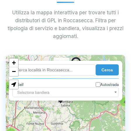
Utilizza la mappa interattiva per trovare tutti i
distributori di GPL in Roccasecca. Filtra per
tipologia di servizio e bandiera, visualizza i prezzi
aggiornati.
+
0.739 €
Cerca
−
Self
Autostrada
2
17
Seleziona bandiera
0.795 €
4