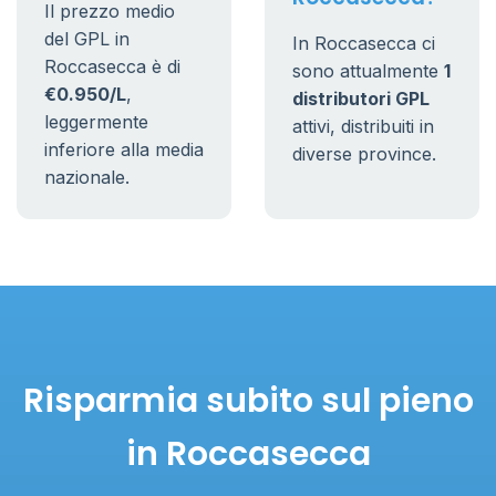
Il prezzo medio
del GPL in
In Roccasecca ci
Roccasecca è di
sono attualmente
1
€0.950/L
,
distributori GPL
leggermente
attivi, distribuiti in
inferiore alla media
diverse province.
nazionale.
Risparmia subito sul pieno
in Roccasecca