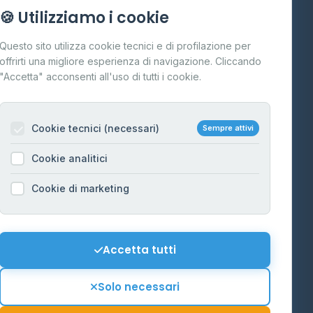
Info
🍪 Utilizziamo i cookie
Cos'è il GPL
Questo sito utilizza cookie tecnici e di profilazione per
FAQ
offrirti una migliore esperienza di navigazione. Cliccando
te
"Accetta" acconsenti all'uso di tutti i cookie.
Contatti
Per gestori
na
Cookie tecnici (necessari)
Sempre attivi
Informazioni legali
Cookie analitici
Privacy Policy
na
Cookie di marketing
Cookie Policy
o-Alto
Preferenze Cookie
Mappa del sito
Accetta tutti
'Aosta
Contattaci
Solo necessari
info@distributori-gpl.it