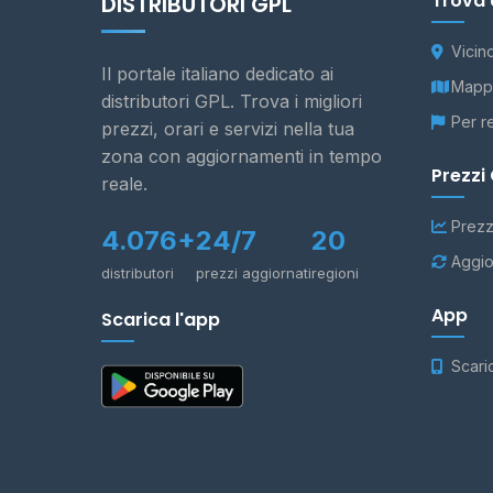
Trova 
DISTRIBUTORI GPL
Vicin
Il portale italiano dedicato ai
Mappa
distributori GPL. Trova i migliori
Per r
prezzi, orari e servizi nella tua
zona con aggiornamenti in tempo
Prezzi
reale.
Prezz
4.076+
24/7
20
Aggio
distributori
prezzi aggiornati
regioni
App
Scarica l'app
Scari