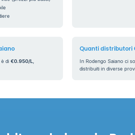
ile
diere
aiano
Quanti distributori
 è di
€0.950/L
,
In Rodengo Saiano ci s
distribuiti in diverse pro