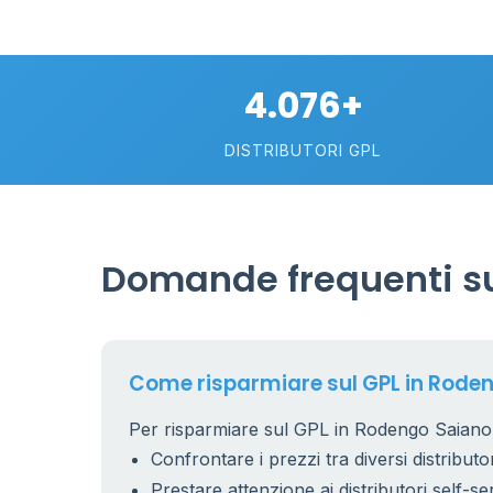
4.076+
DISTRIBUTORI GPL
Domande frequenti su
Come risparmiare sul GPL in Rode
Per risparmiare sul GPL in Rodengo Saiano t
Confrontare i prezzi tra diversi distributor
Prestare attenzione ai distributori self-se