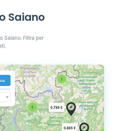
go Saiano
o Saiano. Filtra per
ti.
2
rca
10
5
0.789 €
16
0.885 €