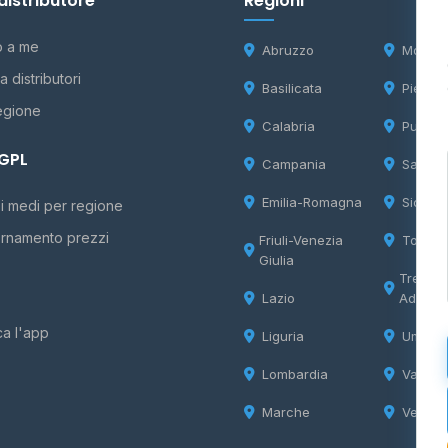
distributore
Regioni
o a me
Abruzzo
Molise
 distributori
Basilicata
Piemon
egione
Calabria
Puglia
 GPL
Campania
Sardeg
Emilia-Romagna
Sicilia
i medi per regione
rnamento prezzi
Friuli-Venezia
Tosca
Giulia
Trentin
Lazio
Adige
ca l'app
Liguria
Umbria
Lombardia
Valle d
Marche
Veneto