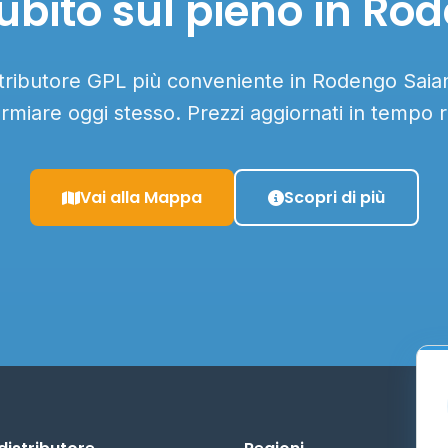
ubito sul pieno in Ro
stributore GPL più conveniente in Rodengo Saian
armiare oggi stesso. Prezzi aggiornati in tempo r
Vai alla Mappa
Scopri di più