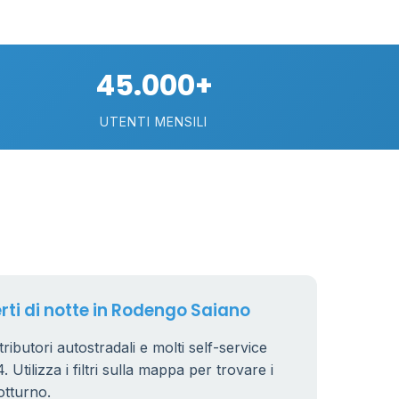
30
75
45.000+
113
UTENTI MENSILI
21
11
26
erti di notte in Rodengo Saiano
ributori autostradali e molti self-service
 Utilizza i filtri sulla mappa per trovare i
8
otturno.