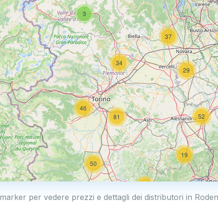
3
37
34
29
46
52
81
19
50
19
 marker per vedere prezzi e dettagli dei distributori in Rod