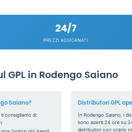
2
5
24/7
PREZZI AGGIORNATI
l GPL in Rodengo Saiano
ngo Saiano?
Distributori GPL ap
i consigliamo di:
In Rodengo Saiano, i dist
sono aperti 24 ore su 24.
i
distributori con orario n
rvice (prezzi più bassi)