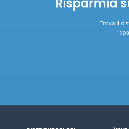
Risparmia s
Trova il di
risp