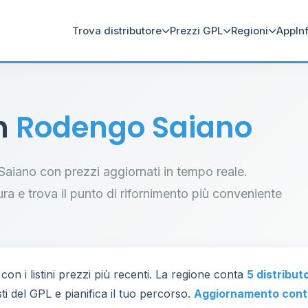
Trova distributore
Prezzi GPL
Regioni
App
In
in
Rodengo Saiano
 Saiano con prezzi aggiornati in tempo reale.
tura e trova il punto di rifornimento più conveniente
con i listini prezzi più recenti. La regione conta
5 distribut
ti del GPL e pianifica il tuo percorso.
Aggiornamento cont