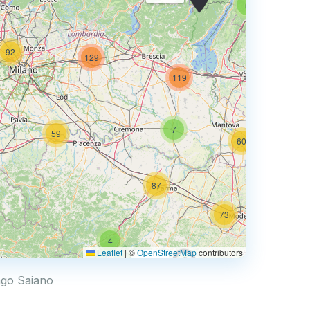
5
92
129
73
119
7
59
60
87
73
4
68
Leaflet
|
©
OpenStreetMap
contributors
0.769 €
engo Saiano
4
2