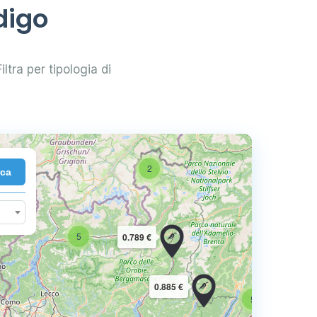
digo
iltra per tipologia di
2
rca
10
5
0.789 €
16
0.885 €
5