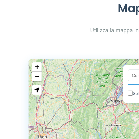
Map
Utilizza la mappa int
+
−
Sel