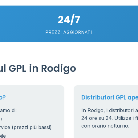
5
24/7
PREZZI AGGIORNATI
l GPL in Rodigo
o?
Distributori GPL ape
iamo di:
In Rodigo, i distributori 
24 ore su 24. Utilizza i f
i
con orario notturno.
rvice (prezzi più bassi)
ile