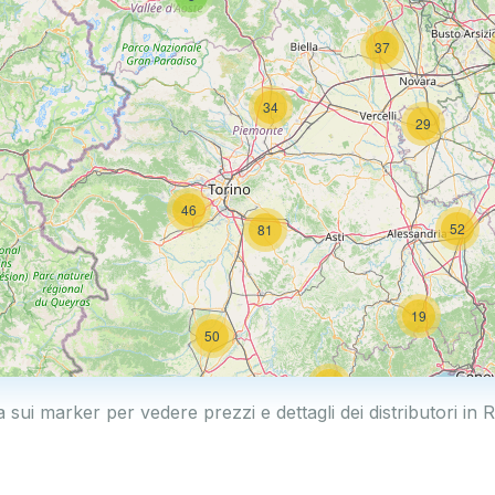
37
34
29
46
52
81
19
50
19
a sui marker per vedere prezzi e dettagli dei distributori in 
2