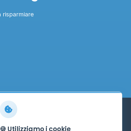
a risparmiare
Info
🍪 Utilizziamo i cookie