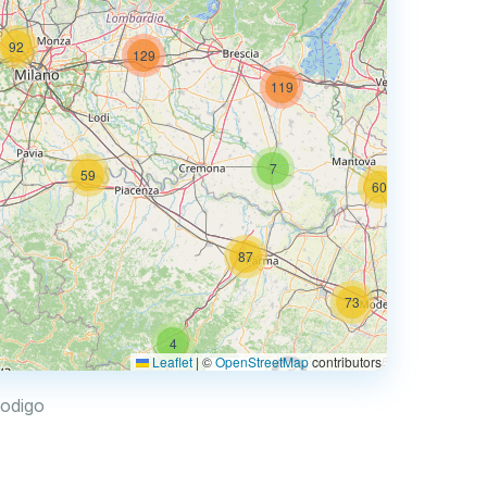
92
129
73
119
7
59
60
87
73
4
68
Leaflet
|
©
OpenStreetMap
contributors
0.769 €
Rodigo
4
2
30