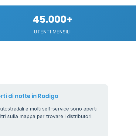
75
45.000+
113
UTENTI MENSILI
21
11
26
rti di notte in Rodigo
autostradali e molti self-service sono aperti
iltri sulla mappa per trovare i distributori
8