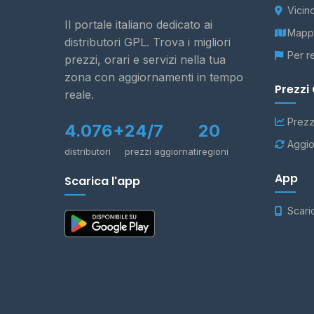
Vicin
Il portale italiano dedicato ai
Mappa
distributori GPL. Trova i migliori
Per r
prezzi, orari e servizi nella tua
zona con aggiornamenti in tempo
Prezzi
reale.
Prezz
4.076+
24/7
20
Aggio
distributori
prezzi aggiornati
regioni
App
Scarica l'app
Scari