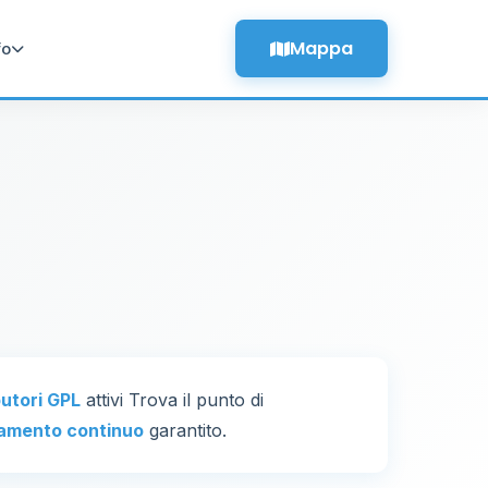
Mappa
fo
butori GPL
attivi Trova il punto di
amento continuo
garantito.