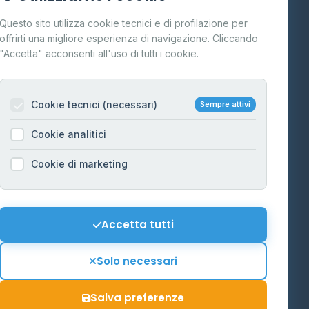
Cos'è il GPL
Questo sito utilizza cookie tecnici e di profilazione per
FAQ
offrirti una migliore esperienza di navigazione. Cliccando
te
"Accetta" acconsenti all'uso di tutti i cookie.
Contatti
Per gestori
na
Cookie tecnici (necessari)
Sempre attivi
Informazioni legali
Cookie analitici
Privacy Policy
na
Cookie di marketing
Cookie Policy
o-Alto
Preferenze Cookie
Mappa del sito
Accetta tutti
'Aosta
Contattaci
Solo necessari
info@distributori-gpl.it
Salva preferenze