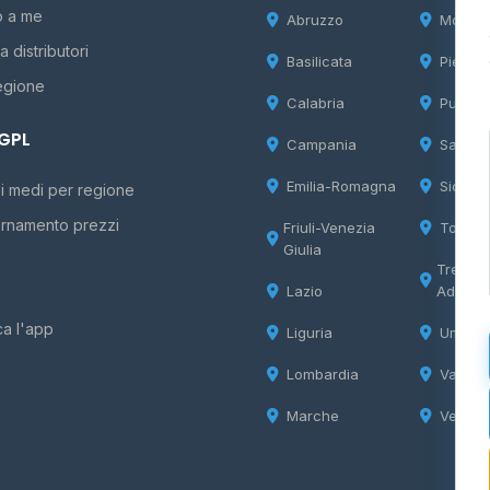
o a me
Abruzzo
Molise
 distributori
Basilicata
Piemon
egione
Calabria
Puglia
 GPL
Campania
Sardeg
Emilia-Romagna
Sicilia
i medi per regione
rnamento prezzi
Friuli-Venezia
Tosca
Giulia
Trentin
Lazio
Adige
ca l'app
Liguria
Umbria
Lombardia
Valle d
Marche
Veneto