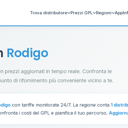
Trova distributore
Prezzi GPL
Regioni
App
In
in
Rodigo
con prezzi aggiornati in tempo reale. Confronta le
il punto di rifornimento più conveniente vicino a te.
odigo
con tariffe monitorate 24/7. La regione conta
1 distri
nfronta i costi del GPL e pianifica il tuo percorso.
Aggiorn