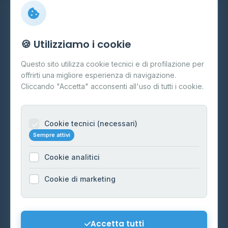
Info
🍪 Utilizziamo i cookie
Cos'è il GPL
Questo sito utilizza cookie tecnici e di profilazione per
FAQ
offrirti una migliore esperienza di navigazione.
Contatti
Cliccando "Accetta" acconsenti all'uso di tutti i cookie.
Per gestori
Informazioni legali
Cookie tecnici (necessari)
Sempre attivi
Privacy Policy
Cookie analitici
Cookie Policy
Preferenze Cookie
Cookie di marketing
Mappa del sito
Contattaci
Accetta tutti