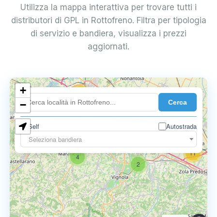
Utilizza la mappa interattiva per trovare tutti i
distributori di GPL in Rottofreno. Filtra per tipologia
di servizio e bandiera, visualizza i prezzi
aggiornati.
+
18
Cerca
7
−
Self
Autostrada
9
11
Seleziona bandiera
11
4
2