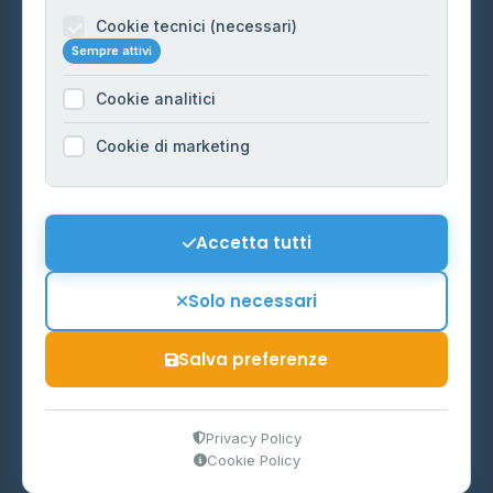
Informazioni legali
Cookie tecnici (necessari)
Sempre attivi
Privacy Policy
Cookie analitici
Cookie Policy
Preferenze Cookie
Cookie di marketing
Mappa del sito
Contattaci
Accetta tutti
info@distributori-gpl.it
Solo necessari
Salva preferenze
© 2026 - Distributori di GPL -
AF Project Software Agency
Carpi
P.IVA 03859300364
Privacy Policy
Cookie Policy
Dati forniti da
Ministero delle Imprese e del Made in Italy
-
Aggiornamento quotidiano