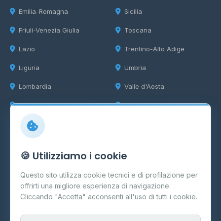
Emilia-Romagna
Sicilia
Friuli-Venezia Giulia
Toscana
Lazio
Trentino-Alto Adige
Liguria
Umbria
Lombardia
Valle d'Aosta
Marche
Veneto
Info
🍪 Utilizziamo i cookie
Cos'è il GPL
Questo sito utilizza cookie tecnici e di profilazione per
FAQ
offrirti una migliore esperienza di navigazione.
Contatti
Cliccando "Accetta" acconsenti all'uso di tutti i cookie.
Per gestori