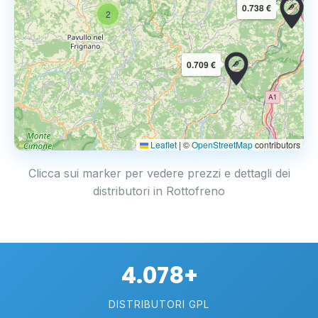
0.738 €
2
0.709 €
Leaflet
|
©
OpenStreetMap
contributors
Clicca sui marker per vedere prezzi e dettagli dei
distributori in Rottofreno
4.078+
DISTRIBUTORI GPL