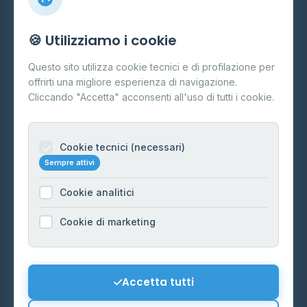
Info
🍪 Utilizziamo i cookie
Cos'è il GPL
Questo sito utilizza cookie tecnici e di profilazione per
FAQ
offrirti una migliore esperienza di navigazione.
Contatti
Cliccando "Accetta" acconsenti all'uso di tutti i cookie.
Per gestori
Informazioni legali
Cookie tecnici (necessari)
Sempre attivi
Privacy Policy
Cookie analitici
Cookie Policy
Preferenze Cookie
Cookie di marketing
Mappa del sito
Contattaci
Accetta tutti