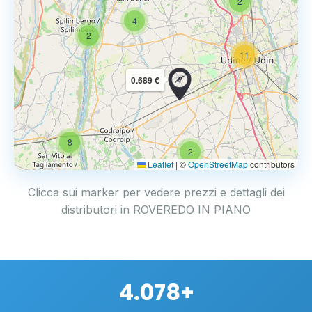
2
4
2
11
0.689 €
8
2
Leaflet
|
©
OpenStreetMap
contributors
Clicca sui marker per vedere prezzi e dettagli dei
distributori in ROVEREDO IN PIANO
4.078+