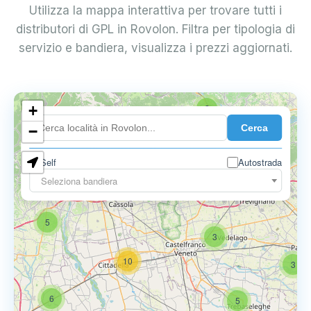
Utilizza la mappa interattiva per trovare tutti i
distributori di GPL in Rovolon. Filtra per tipologia di
servizio e bandiera, visualizza i prezzi aggiornati.
+
2
Cerca
−
Self
Autostrada
Seleziona bandiera
5
6
9
5
3
10
3
6
5