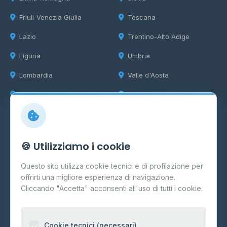
Friuli-Venezia Giulia
Toscana
Lazio
Trentino-Alto Adige
Liguria
Umbria
Lombardia
Valle d'Aosta
Marche
Veneto
Info
🍪 Utilizziamo i cookie
Cos'è il GPL
Questo sito utilizza cookie tecnici e di profilazione per
FAQ
offrirti una migliore esperienza di navigazione.
Contatti
Cliccando "Accetta" acconsenti all'uso di tutti i cookie.
Per gestori
Informazioni legali
Cookie tecnici (necessari)