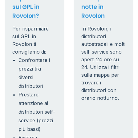
sul GPL in
notte in
Rovolon?
Rovolon
Per risparmiare
In Rovolon, i
sul GPL in
distributori
Rovolon ti
autostradali e molti
consigliamo di:
self-service sono
aperti 24 ore su
Confrontare i
24. Utilizza i filtri
prezzi tra
sulla mappa per
diversi
trovare i
distributori
distributori con
Prestare
orario notturno.
attenzione ai
distributori self-
service (prezzi
più bassi)
Evitare i