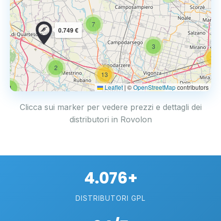
7
0.749 €
3
14
2
13
Leaflet
|
©
OpenStreetMap
contributors
4
17
Clicca sui marker per vedere prezzi e dettagli dei
distributori in Rovolon
4.076+
DISTRIBUTORI GPL