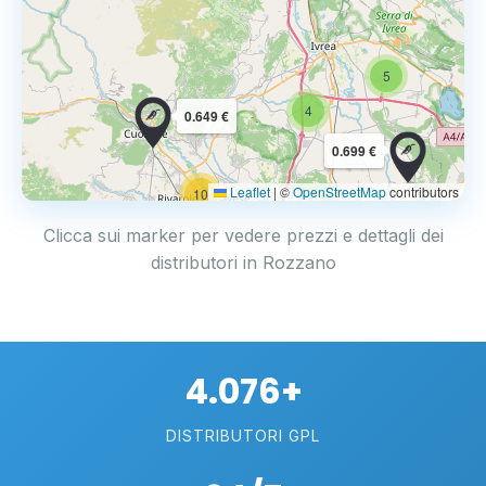
5
4
0.649 €
0.699 €
Leaflet
|
©
OpenStreetMap
contributors
10
Clicca sui marker per vedere prezzi e dettagli dei
distributori in Rozzano
4.076+
DISTRIBUTORI GPL