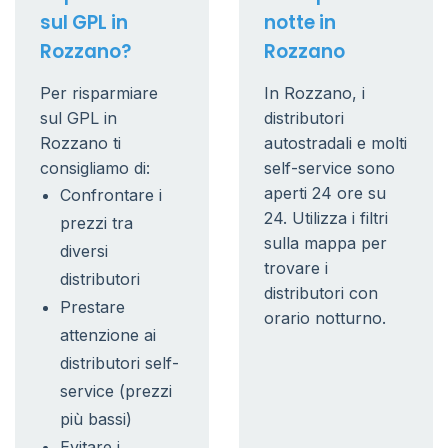
sul GPL in
notte in
Rozzano?
Rozzano
Per risparmiare
In Rozzano, i
sul GPL in
distributori
Rozzano ti
autostradali e molti
consigliamo di:
self-service sono
aperti 24 ore su
Confrontare i
24. Utilizza i filtri
prezzi tra
sulla mappa per
diversi
trovare i
distributori
distributori con
Prestare
orario notturno.
attenzione ai
distributori self-
service (prezzi
più bassi)
Evitare i