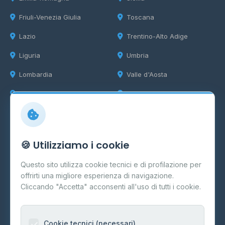
Friuli-Venezia Giulia
Toscana
Lazio
Trentino-Alto Adige
Liguria
Umbria
Lombardia
Valle d'Aosta
Marche
Veneto
Info
🍪 Utilizziamo i cookie
Cos'è il GPL
Questo sito utilizza cookie tecnici e di profilazione per
FAQ
offrirti una migliore esperienza di navigazione.
Contatti
Cliccando "Accetta" acconsenti all'uso di tutti i cookie.
Per gestori
Informazioni legali
Cookie tecnici (necessari)