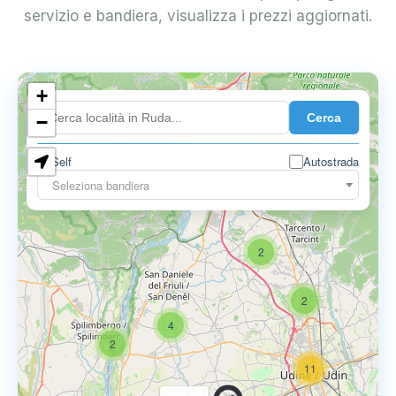
servizio e bandiera, visualizza i prezzi aggiornati.
2
+
Cerca
−
Self
Autostrada
Seleziona bandiera
2
2
4
2
11