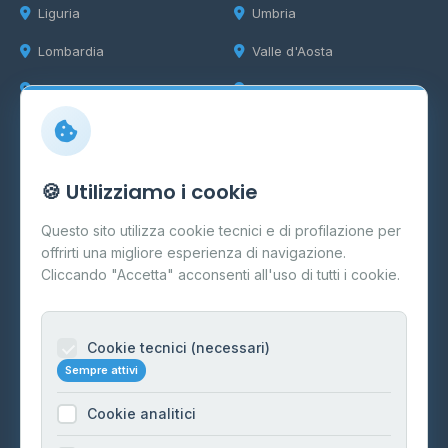
Liguria
Umbria
Lombardia
Valle d'Aosta
Marche
Veneto
Info
🍪 Utilizziamo i cookie
Cos'è il GPL
Questo sito utilizza cookie tecnici e di profilazione per
FAQ
offrirti una migliore esperienza di navigazione.
Contatti
Cliccando "Accetta" acconsenti all'uso di tutti i cookie.
Per gestori
Informazioni legali
Cookie tecnici (necessari)
Sempre attivi
Privacy Policy
Cookie analitici
Cookie Policy