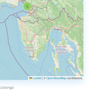
2
Leaflet
|
©
OpenStreetMap
contributors
accolongo