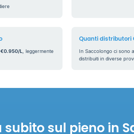
diere
17
160
o
Quanti distributori
i
€0.950/L
, leggermente
In Saccolongo ci sono 
distribuiti in diverse pro
 subito sul pieno in 