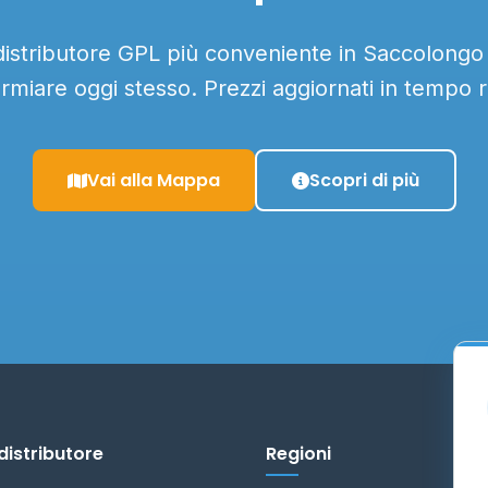
 distributore GPL più conveniente in Saccolongo e
armiare oggi stesso. Prezzi aggiornati in tempo r
Vai alla Mappa
Scopri di più
distributore
Regioni