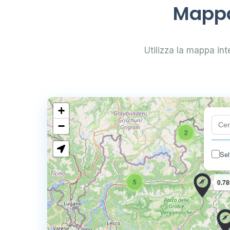
Mappa
Utilizza la mappa inte
+
−
2
Sel
5
0.78
4