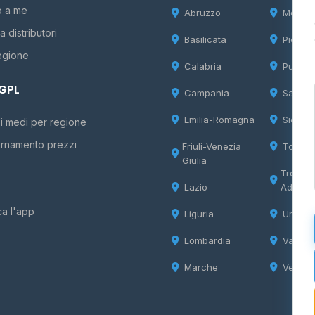
o a me
Abruzzo
Molise
 distributori
Basilicata
Piemon
egione
Calabria
Puglia
 GPL
Campania
Sardeg
Emilia-Romagna
Sicilia
i medi per regione
rnamento prezzi
Friuli-Venezia
Tosca
Giulia
Trentin
Lazio
Adige
ca l'app
Liguria
Umbria
Lombardia
Valle d
Marche
Veneto