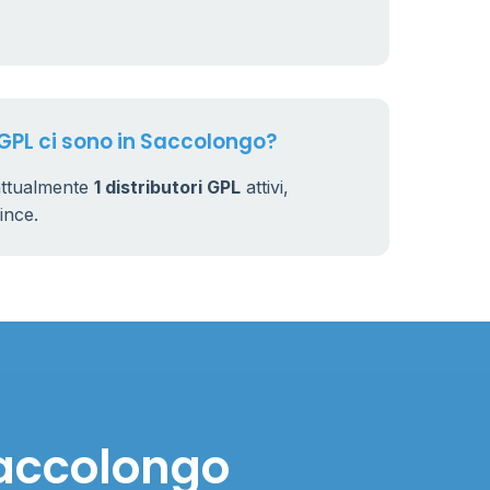
7
32
 GPL ci sono in Saccolongo?
attualmente
1 distributori GPL
attivi,
vince.
Saccolongo