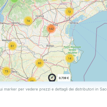
72
74
142
61
14
60
73
0.739 €
68
0.769 €
ui marker per vedere prezzi e dettagli dei distributori in S
114
2