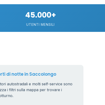
45.000+
UTENTI MENSILI
89
29
erti di notte in Saccolongo
.799 €
24
tori autostradali e molti self-service sono
zza i filtri sulla mappa per trovare i
otturno.
64