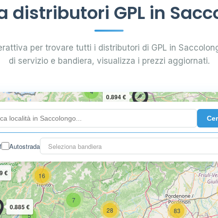
 distributori GPL in Sacc
rattiva per trovare tutti i distributori di GPL in Saccolong
di servizio e bandiera, visualizza i prezzi aggiornati.
4
0.894 €
Ce
10
2
3
f
Autostrada
Seleziona bandiera
9 €
16
7
0.885 €
28
83
5