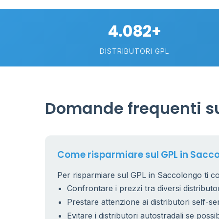
2
4.082+
113
DISTRIBUTORI GPL
Domande frequenti su
Come risparmiare sul GPL in Sacc
Per risparmiare sul GPL in Saccolongo ti co
Confrontare i prezzi tra diversi distributor
Prestare attenzione ai distributori self-se
Evitare i distributori autostradali se possib