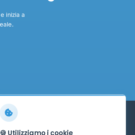
 inizia a
eale.
Info
🍪 Utilizziamo i cookie