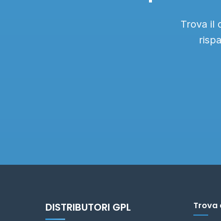
Trova il
risp
Trova 
DISTRIBUTORI GPL