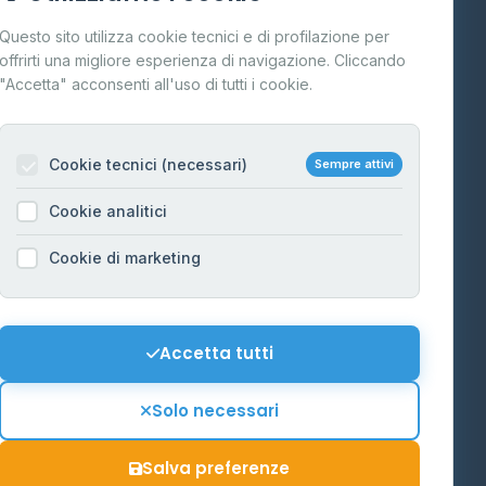
Cos'è il GPL
Questo sito utilizza cookie tecnici e di profilazione per
FAQ
offrirti una migliore esperienza di navigazione. Cliccando
te
"Accetta" acconsenti all'uso di tutti i cookie.
Contatti
Per gestori
na
Cookie tecnici (necessari)
Sempre attivi
Informazioni legali
Cookie analitici
Privacy Policy
na
Cookie di marketing
Cookie Policy
o-Alto
Preferenze Cookie
Mappa del sito
Accetta tutti
'Aosta
Contattaci
Solo necessari
info@distributori-gpl.it
Salva preferenze