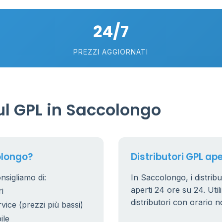
18
24/7
74
5
58
PREZZI AGGIORNATI
0.769 €
21
56
36
l GPL in Saccolongo
24
11
26
20
olongo?
Distributori GPL ap
10
0
2
nsigliamo di:
In Saccolongo, i distribu
0.779 €
aperti 24 ore su 24. Utili
i
38
8
distributori con orario n
rvice (prezzi più bassi)
25
ile