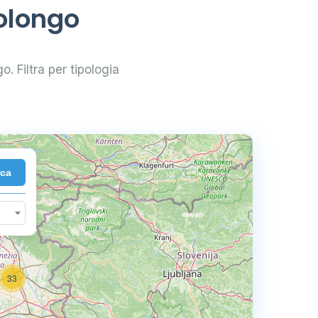
olongo
o. Filtra per tipologia
rca
33