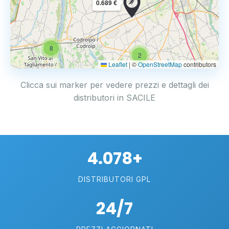
0.689 €
8
2
Leaflet
|
©
OpenStreetMap
contributors
Clicca sui marker per vedere prezzi e dettagli dei
distributori in SACILE
4.078+
DISTRIBUTORI GPL
24/7