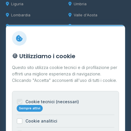
Liguria
Umbria
Lombardia
Valle d'Aosta
Marche
Veneto
Info
🍪 Utilizziamo i cookie
Cos'è il GPL
Questo sito utilizza cookie tecnici e di profilazione per
FAQ
offrirti una migliore esperienza di navigazione.
Contatti
Cliccando "Accetta" acconsenti all'uso di tutti i cookie.
Per gestori
Informazioni legali
Cookie tecnici (necessari)
Sempre attivi
Privacy Policy
Cookie analitici
Cookie Policy