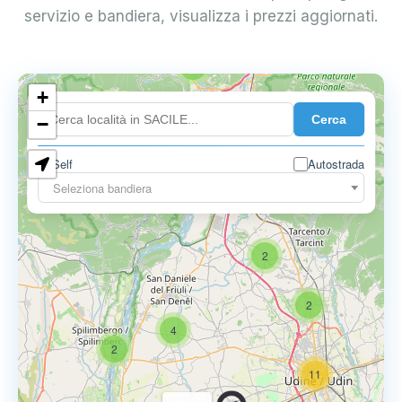
servizio e bandiera, visualizza i prezzi aggiornati.
2
+
Cerca
−
Self
Autostrada
Seleziona bandiera
2
2
4
2
11