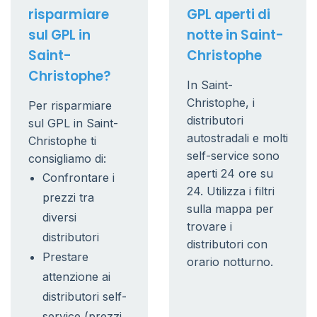
risparmiare
GPL aperti di
sul GPL in
notte in Saint-
Saint-
Christophe
Christophe?
In Saint-
Christophe, i
Per risparmiare
distributori
sul GPL in Saint-
autostradali e molti
Christophe ti
self-service sono
consigliamo di:
aperti 24 ore su
Confrontare i
24. Utilizza i filtri
prezzi tra
sulla mappa per
diversi
trovare i
distributori
distributori con
Prestare
orario notturno.
attenzione ai
distributori self-
service (prezzi