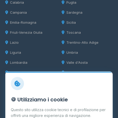
Calabria
Puglia
Campania
Sardegna
Emilia-Romagna
Sicilia
Friuli-Venezia Giulia
Toscana
Lazio
Trentino-Alto Adige
Liguria
Umbria
Lombardia
Valle d'Aosta
Marche
Veneto
Info
🍪 Utilizziamo i cookie
Cos'è il GPL
Questo sito utilizza cookie tecnici e di profilazione per
FAQ
offrirti una migliore esperienza di navigazione.