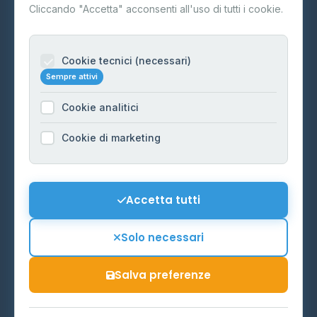
Contatti
Cliccando "Accetta" acconsenti all'uso di tutti i cookie.
Per gestori
Informazioni legali
Cookie tecnici (necessari)
Sempre attivi
Privacy Policy
Cookie analitici
Cookie Policy
Preferenze Cookie
Cookie di marketing
Mappa del sito
Contattaci
Accetta tutti
info@distributori-gpl.it
Solo necessari
Salva preferenze
© 2026 - Distributori di GPL -
AF Project Software Agency