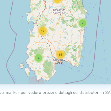
2
12
16
4
sui marker per vedere prezzi e dettagli dei distributori in