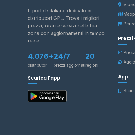
Vicin
Il portale italiano dedicato ai
Mappa
distributori GPL. Trova i migliori
Per r
prezzi, orari e servizi nella tua
zona con aggiornamenti in tempo
Prezzi
reale.
Prezz
4.076+
24/7
20
Aggio
distributori
prezzi aggiornati
regioni
App
Scarica l'app
Scari