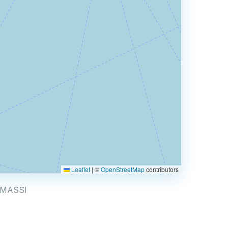
Leaflet
|
©
OpenStreetMap
contributors
 SAMASSI