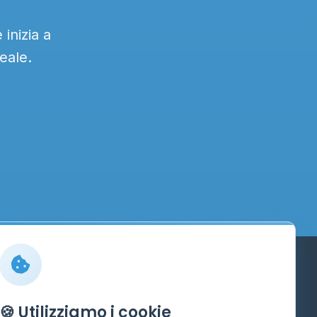
inizia a
eale.
Info
🍪 Utilizziamo i cookie