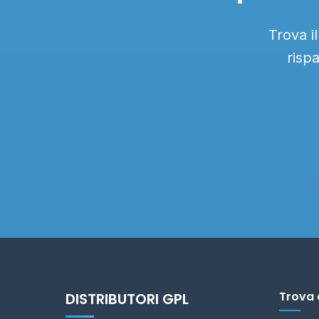
Trova i
risp
Trova 
DISTRIBUTORI GPL