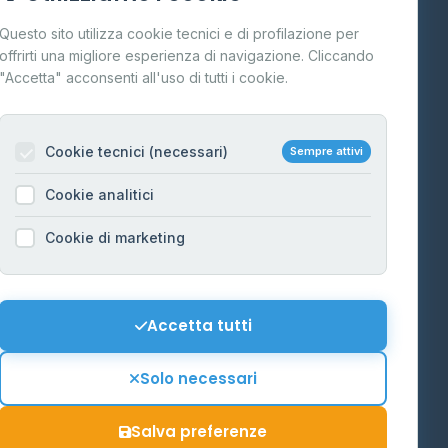
Cos'è il GPL
Questo sito utilizza cookie tecnici e di profilazione per
FAQ
offrirti una migliore esperienza di navigazione. Cliccando
te
"Accetta" acconsenti all'uso di tutti i cookie.
Contatti
Per gestori
na
Cookie tecnici (necessari)
Sempre attivi
Informazioni legali
Cookie analitici
Privacy Policy
na
Cookie di marketing
Cookie Policy
o-Alto
Preferenze Cookie
Mappa del sito
Accetta tutti
'Aosta
Contattaci
Solo necessari
info@distributori-gpl.it
Salva preferenze