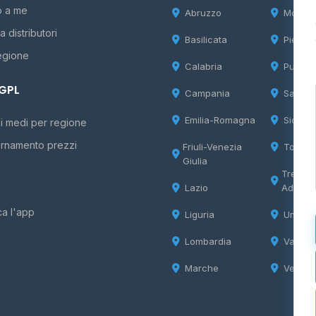
o a me
Abruzzo
Molise
 distributori
Basilicata
Piemon
egione
Calabria
Puglia
 GPL
Campania
Sardeg
Emilia-Romagna
Sicilia
i medi per regione
rnamento prezzi
Friuli-Venezia
Tosca
Giulia
Trentin
Lazio
Adige
ca l'app
Liguria
Umbria
Lombardia
Valle d
Marche
Veneto