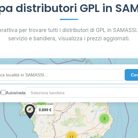
a distributori GPL in SA
rattiva per trovare tutti i distributori di GPL in SAMASSI. 
servizio e bandiera, visualizza i prezzi aggiornati.
Ce
11
0.899 €
f
Autostrada
Seleziona bandiera
9
0.899 €
5
11