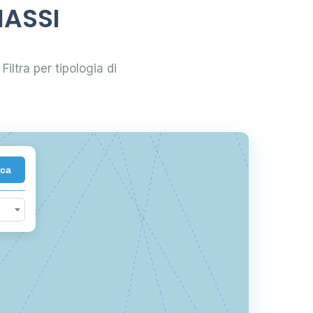
MASSI
161
Filtra per tipologia di
18
rca