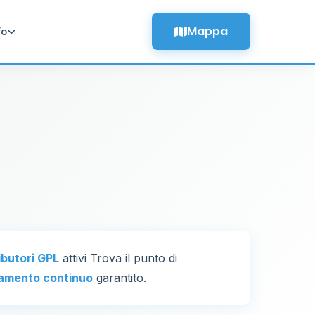
Mappa
fo
ributori GPL
attivi Trova il punto di
amento continuo
garantito.