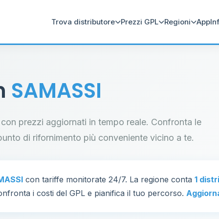
Trova distributore
Prezzi GPL
Regioni
App
In
in
SAMASSI
 con prezzi aggiornati in tempo reale. Confronta le
il punto di rifornimento più conveniente vicino a te.
MASSI
con tariffe monitorate 24/7. La regione conta
1 dist
nfronta i costi del GPL e pianifica il tuo percorso.
Aggiorn