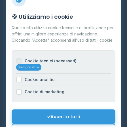
Info
🍪 Utilizziamo i cookie
Cos'è il GPL
Questo sito utilizza cookie tecnici e di profilazione per
FAQ
offrirti una migliore esperienza di navigazione.
Contatti
Cliccando "Accetta" acconsenti all'uso di tutti i cookie.
Per gestori
Informazioni legali
Cookie tecnici (necessari)
Sempre attivi
Privacy Policy
Cookie analitici
Cookie Policy
Preferenze Cookie
Cookie di marketing
Mappa del sito
Contattaci
Accetta tutti