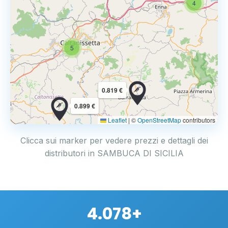
4
5
0.819 €
0.899 €
Leaflet
|
©
OpenStreetMap
contributors
Clicca sui marker per vedere prezzi e dettagli dei
distributori in SAMBUCA DI SICILIA
4.078+