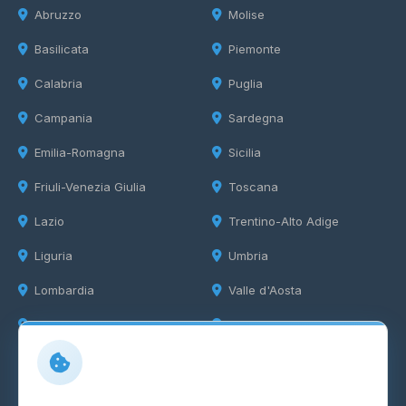
Abruzzo
Molise
Basilicata
Piemonte
Calabria
Puglia
Campania
Sardegna
Emilia-Romagna
Sicilia
Friuli-Venezia Giulia
Toscana
Lazio
Trentino-Alto Adige
Liguria
Umbria
Lombardia
Valle d'Aosta
Marche
Veneto
Info