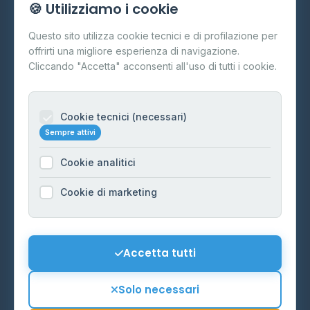
🍪 Utilizziamo i cookie
Cos'è il GPL
Questo sito utilizza cookie tecnici e di profilazione per
FAQ
offrirti una migliore esperienza di navigazione.
Contatti
Cliccando "Accetta" acconsenti all'uso di tutti i cookie.
Per gestori
Informazioni legali
Cookie tecnici (necessari)
Sempre attivi
Privacy Policy
Cookie analitici
Cookie Policy
Preferenze Cookie
Cookie di marketing
Mappa del sito
Contattaci
Accetta tutti
info@distributori-gpl.it
Solo necessari