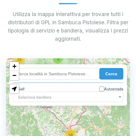
Utilizza la mappa interattiva per trovare tutti i
distributori di GPL in Sambuca Pistoiese. Filtra per
tipologia di servizio e bandiera, visualizza i prezzi
aggiornati.
3
12
+
Cerca
−
Self
Autostrada
3
3
Seleziona bandiera
10