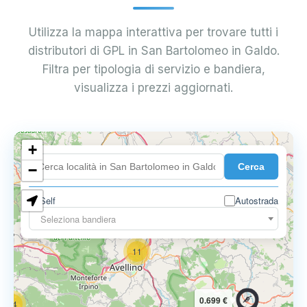
Utilizza la mappa interattiva per trovare tutti i
distributori di GPL in San Bartolomeo in Galdo.
Filtra per tipologia di servizio e bandiera,
visualizza i prezzi aggiornati.
6
+
0.699 €
Cerca
−
3
1
7
Self
Autostrada
Seleziona bandiera
11
0.699 €
14