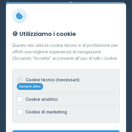
Marche
Veneto
Info
🍪 Utilizziamo i cookie
Cos'è il GPL
Questo sito utilizza cookie tecnici e di profilazione per
FAQ
offrirti una migliore esperienza di navigazione.
Contatti
Cliccando "Accetta" acconsenti all'uso di tutti i cookie.
Per gestori
Informazioni legali
Cookie tecnici (necessari)
Sempre attivi
Privacy Policy
Cookie analitici
Cookie Policy
Preferenze Cookie
Cookie di marketing
Mappa del sito