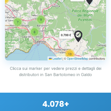
9
7
6
0.799 €
13
2
Leaflet
|
©
OpenStreetMap
contributors
Clicca sui marker per vedere prezzi e dettagli dei
distributori in San Bartolomeo in Galdo
4.078+