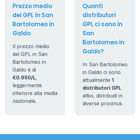
Prezzo medio
Quanti
del GPL in San
distributori
Bartolomeo in
GPL ci sono in
Galdo
San
Bartolomeo in
Il prezzo medio
Galdo?
del GPL in San
Bartolomeo in
In San Bartolomeo
Galdo è di
in Galdo ci sono
€0.950/L
,
attualmente
1
leggermente
distributori GPL
inferiore alla media
attivi, distribuiti in
nazionale.
diverse province.