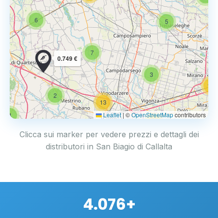
6
5
7
0.749 €
3
14
2
13
Leaflet
|
©
OpenStreetMap
contributors
4
17
Clicca sui marker per vedere prezzi e dettagli dei
distributori in San Biagio di Callalta
4.076+