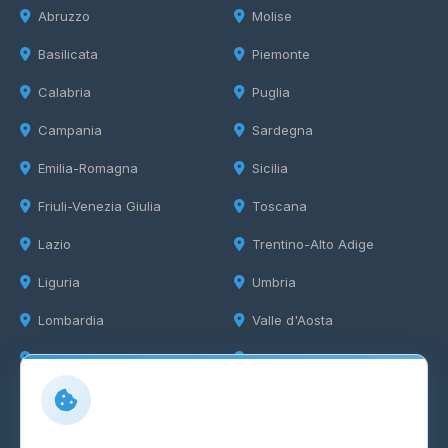
Abruzzo
Molise
Basilicata
Piemonte
Calabria
Puglia
Campania
Sardegna
Emilia-Romagna
Sicilia
Friuli-Venezia Giulia
Toscana
Lazio
Trentino-Alto Adige
Liguria
Umbria
Lombardia
Valle d'Aosta
Marche
Veneto
Info