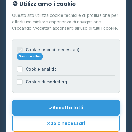
🍪 Utilizziamo i cookie
Cos'è il GPL
Questo sito utilizza cookie tecnici e di profilazione per
FAQ
offrirti una migliore esperienza di navigazione.
Contatti
Cliccando "Accetta" acconsenti all'uso di tutti i cookie.
Per gestori
Informazioni legali
Cookie tecnici (necessari)
Sempre attivi
Privacy Policy
Cookie analitici
Cookie Policy
Preferenze Cookie
Cookie di marketing
Mappa del sito
Contattaci
Accetta tutti
info@distributori-gpl.it
Solo necessari