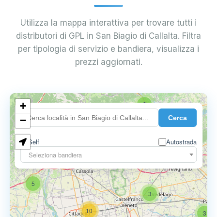
Utilizza la mappa interattiva per trovare tutti i
distributori di GPL in San Biagio di Callalta. Filtra
per tipologia di servizio e bandiera, visualizza i
prezzi aggiornati.
+
2
Cerca
−
Self
Autostrada
Seleziona bandiera
5
6
9
5
3
10
3