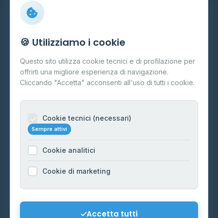
Info
🍪 Utilizziamo i cookie
Cos'è il GPL
Questo sito utilizza cookie tecnici e di profilazione per
FAQ
offrirti una migliore esperienza di navigazione.
Contatti
Cliccando "Accetta" acconsenti all'uso di tutti i cookie.
Per gestori
Informazioni legali
Cookie tecnici (necessari)
Sempre attivi
Privacy Policy
Cookie analitici
Cookie Policy
Preferenze Cookie
Cookie di marketing
Mappa del sito
Contattaci
Accetta tutti