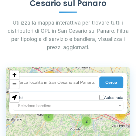
Cesario sul Panaro
Utilizza la mappa interattiva per trovare tutti i
distributori di GPL in San Cesario sul Panaro. Filtra
per tipologia di servizio e bandiera, visualizza i
prezzi aggiornati.
+
18
Cerca
7
−
Self
Autostrada
9
11
Seleziona bandiera
11
4
2