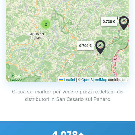
0.738 €
2
0.709 €
Leaflet
|
©
OpenStreetMap
contributors
Clicca sui marker per vedere prezzi e dettagli dei
distributori in San Cesario sul Panaro
4.078+