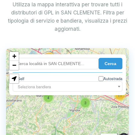
Utilizza la mappa interattiva per trovare tutti i
distributori di GPL in SAN CLEMENTE. Filtra per
tipologia di servizio e bandiera, visualizza i prezzi
aggiornati.
+
18
Cerca
7
−
Self
Autostrada
9
11
Seleziona bandiera
11
4
3