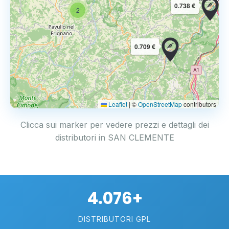
0.738 €
2
0.709 €
Leaflet
|
©
OpenStreetMap
contributors
Clicca sui marker per vedere prezzi e dettagli dei
distributori in SAN CLEMENTE
4.076+
DISTRIBUTORI GPL