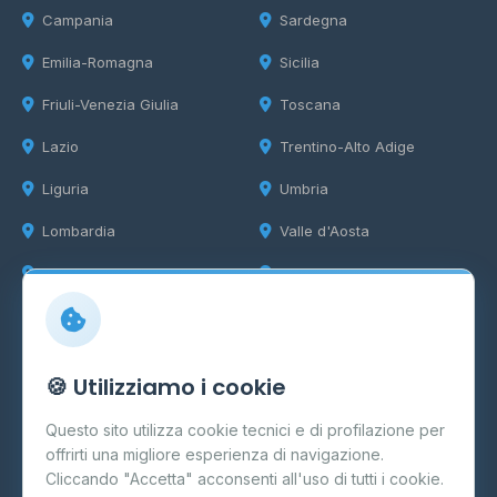
Campania
Sardegna
Emilia-Romagna
Sicilia
Friuli-Venezia Giulia
Toscana
Lazio
Trentino-Alto Adige
Liguria
Umbria
Lombardia
Valle d'Aosta
Marche
Veneto
Info
🍪 Utilizziamo i cookie
Cos'è il GPL
Questo sito utilizza cookie tecnici e di profilazione per
FAQ
offrirti una migliore esperienza di navigazione.
Contatti
Cliccando "Accetta" acconsenti all'uso di tutti i cookie.