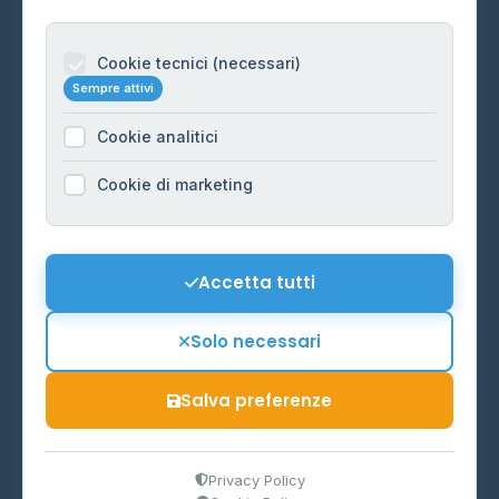
Per gestori
Informazioni legali
Cookie tecnici (necessari)
Sempre attivi
Privacy Policy
Cookie analitici
Cookie Policy
Preferenze Cookie
Cookie di marketing
Mappa del sito
Contattaci
Accetta tutti
info@distributori-gpl.it
Solo necessari
Salva preferenze
© 2026 - Distributori di GPL -
AF Project Software Agency
Carpi
P.IVA 03859300364
Privacy Policy