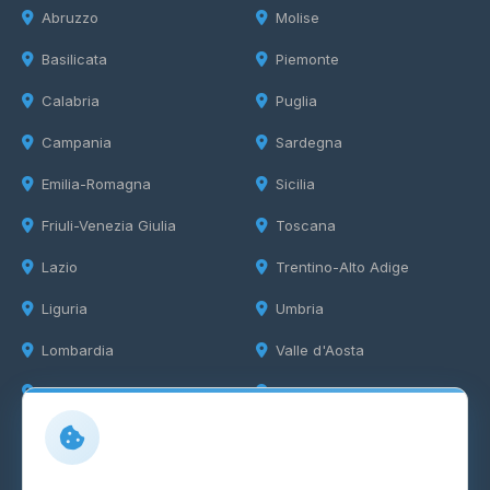
Abruzzo
Molise
Basilicata
Piemonte
Calabria
Puglia
Campania
Sardegna
Emilia-Romagna
Sicilia
Friuli-Venezia Giulia
Toscana
Lazio
Trentino-Alto Adige
Liguria
Umbria
Lombardia
Valle d'Aosta
Marche
Veneto
Info