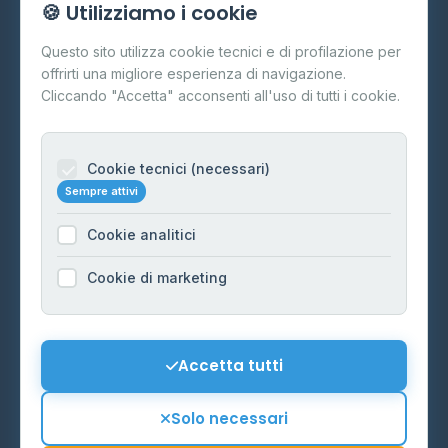
🍪 Utilizziamo i cookie
Cos'è il GPL
Questo sito utilizza cookie tecnici e di profilazione per
FAQ
offrirti una migliore esperienza di navigazione.
Contatti
Cliccando "Accetta" acconsenti all'uso di tutti i cookie.
Per gestori
Informazioni legali
Cookie tecnici (necessari)
Sempre attivi
Privacy Policy
Cookie analitici
Cookie Policy
Preferenze Cookie
Cookie di marketing
Mappa del sito
Contattaci
Accetta tutti
info@distributori-gpl.it
Solo necessari