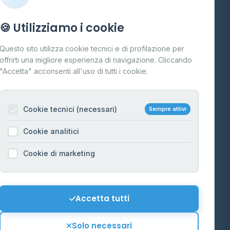
Info
🍪 Utilizziamo i cookie
Cos'è il GPL
Questo sito utilizza cookie tecnici e di profilazione per
FAQ
offrirti una migliore esperienza di navigazione. Cliccando
te
"Accetta" acconsenti all'uso di tutti i cookie.
Contatti
Per gestori
na
Cookie tecnici (necessari)
Sempre attivi
Informazioni legali
Cookie analitici
Privacy Policy
na
Cookie di marketing
Cookie Policy
o-Alto
Preferenze Cookie
Mappa del sito
Accetta tutti
'Aosta
Contattaci
Solo necessari