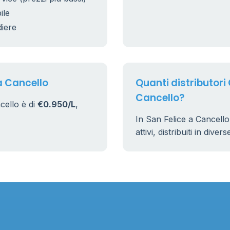
5
ile
diere
9
22
a Cancello
Quanti distributori 
Cancello?
cello è di
€0.950/L
,
In San Felice a Cancell
attivi, distribuiti in dive