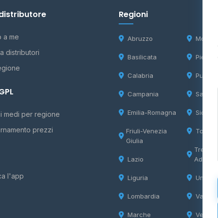
distributore
Regioni
o a me
Abruzzo
Molise
 distributori
Basilicata
Piemon
egione
Calabria
Puglia
 GPL
Campania
Sardeg
Emilia-Romagna
Sicilia
i medi per regione
rnamento prezzi
Friuli-Venezia
Tosca
Giulia
Trentin
Lazio
Adige
ca l'app
Liguria
Umbria
Lombardia
Valle d
Marche
Veneto