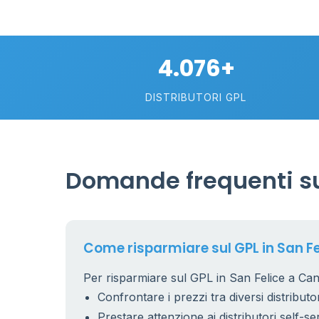
4.076+
DISTRIBUTORI GPL
Domande frequenti sul
26
1
17
Come risparmiare sul GPL in San Fe
Per risparmiare sul GPL in San Felice a Canc
9
Confrontare i prezzi tra diversi distributor
Prestare attenzione ai distributori self-se