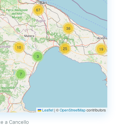
67
36
10
25
19
3
66
7
3
Leaflet
|
©
OpenStreetMap
contributors
44
ice a Cancello
6