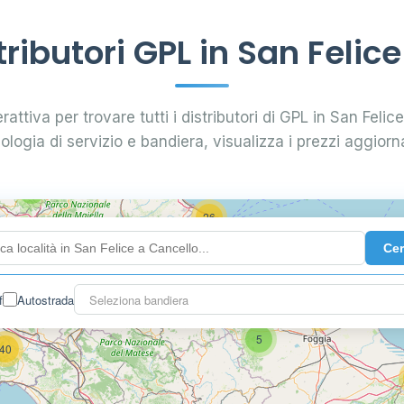
29
ibutori GPL in San Felic
0.799 €
24
rattiva per trovare tutti i distributori di GPL in San Felice
pologia di servizio e bandiera, visualizza i prezzi aggiorna
64
7
26
Ce
14
f
Autostrada
Seleziona bandiera
16
26
5
40