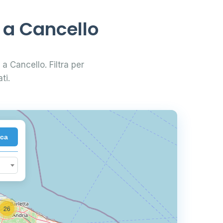
e a Cancello
 a Cancello. Filtra per
ti.
2
rca
26