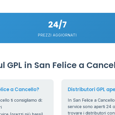
24/7
PREZZI AGGIORNATI
6
0.991 €
 GPL in San Felice a Cancel
20
7
5
lice a Cancello?
Distributori GPL ape
ello ti consigliamo di:
In San Felice a Cancello, 
53
6
service sono aperti 24 or
i
22
trovare i distributori co
rvice (prezzi più bassi)