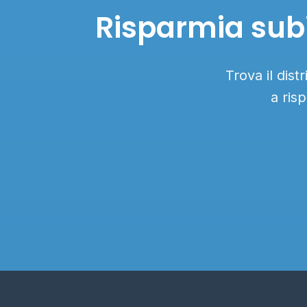
Risparmia subi
Trova il dist
a ris