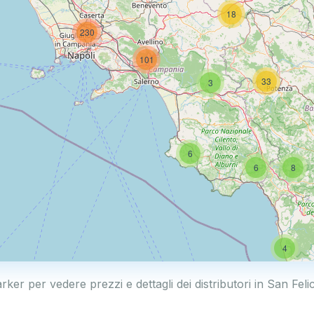
18
230
101
33
3
6
6
8
4
rker per vedere prezzi e dettagli dei distributori in San Fel