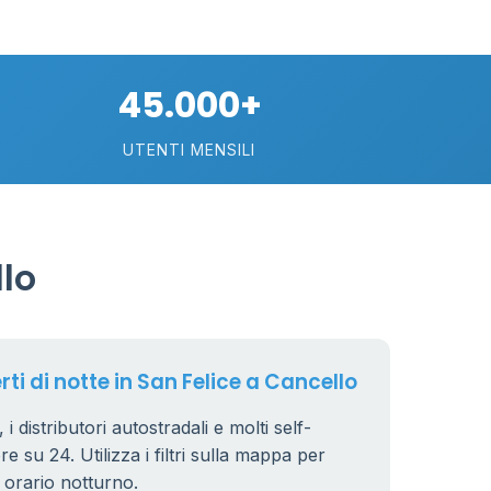
10
45.000+
22
UTENTI MENSILI
2
15
lo
rti di notte in San Felice a Cancello
i distributori autostradali e molti self-
e su 24. Utilizza i filtri sulla mappa per
n orario notturno.