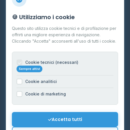
Info
🍪 Utilizziamo i cookie
Cos'è il GPL
Questo sito utilizza cookie tecnici e di profilazione per
FAQ
offrirti una migliore esperienza di navigazione.
Contatti
Cliccando "Accetta" acconsenti all'uso di tutti i cookie.
Per gestori
Informazioni legali
Cookie tecnici (necessari)
Sempre attivi
Privacy Policy
Cookie analitici
Cookie Policy
Preferenze Cookie
Cookie di marketing
Mappa del sito
Contattaci
Accetta tutti