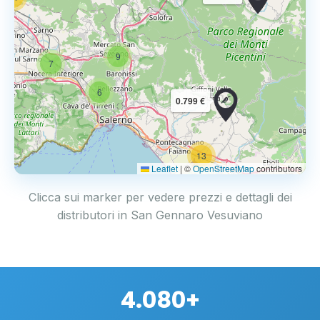
9
7
6
0.799 €
13
2
Leaflet
|
©
OpenStreetMap
contributors
Clicca sui marker per vedere prezzi e dettagli dei
distributori in San Gennaro Vesuviano
4.080+