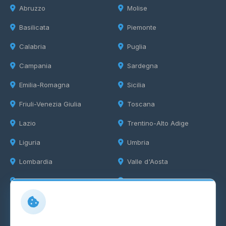
Abruzzo
Molise
Basilicata
Piemonte
Calabria
Puglia
Campania
Sardegna
Emilia-Romagna
Sicilia
Friuli-Venezia Giulia
Toscana
Lazio
Trentino-Alto Adige
Liguria
Umbria
Lombardia
Valle d'Aosta
Marche
Veneto
Info