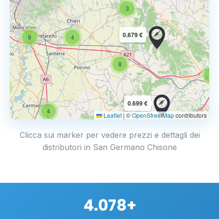
3
0.679 €
9
4
8
6
4
0.699 €
4
Leaflet
|
©
OpenStreetMap
contributors
Clicca sui marker per vedere prezzi e dettagli dei
distributori in San Germano Chisone
4.078+