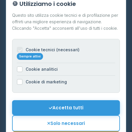
🍪 Utilizziamo i cookie
Cos'è il GPL
Questo sito utilizza cookie tecnici e di profilazione per
FAQ
offrirti una migliore esperienza di navigazione.
Contatti
Cliccando "Accetta" acconsenti all'uso di tutti i cookie.
Per gestori
Informazioni legali
Cookie tecnici (necessari)
Sempre attivi
Privacy Policy
Cookie analitici
Cookie Policy
Preferenze Cookie
Cookie di marketing
Mappa del sito
Contattaci
Accetta tutti
info@distributori-gpl.it
Solo necessari