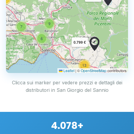
9
7
6
0.799 €
13
2
Leaflet
|
©
OpenStreetMap
contributors
Clicca sui marker per vedere prezzi e dettagli dei
distributori in San Giorgio del Sannio
4.078+