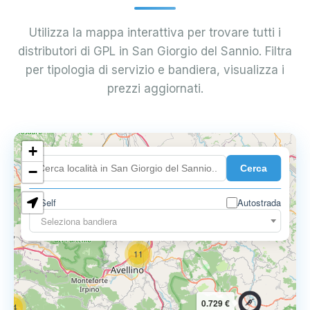
Utilizza la mappa interattiva per trovare tutti i
distributori di GPL in San Giorgio del Sannio. Filtra
per tipologia di servizio e bandiera, visualizza i
prezzi aggiornati.
6
+
0.699 €
Cerca
−
3
1
7
Self
Autostrada
Seleziona bandiera
11
0.729 €
14