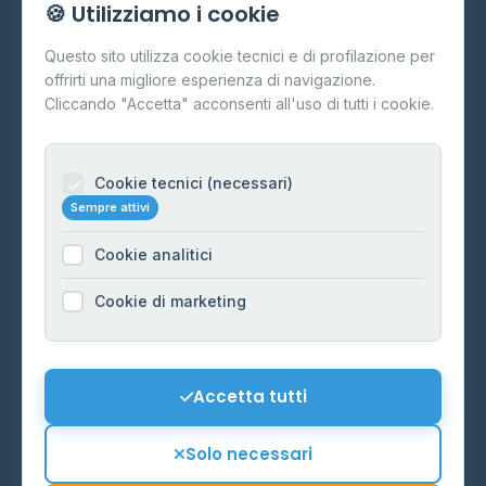
🍪 Utilizziamo i cookie
Cos'è il GPL
Questo sito utilizza cookie tecnici e di profilazione per
FAQ
offrirti una migliore esperienza di navigazione.
Contatti
Cliccando "Accetta" acconsenti all'uso di tutti i cookie.
Per gestori
Informazioni legali
Cookie tecnici (necessari)
Sempre attivi
Privacy Policy
Cookie analitici
Cookie Policy
Preferenze Cookie
Cookie di marketing
Mappa del sito
Contattaci
Accetta tutti
info@distributori-gpl.it
Solo necessari