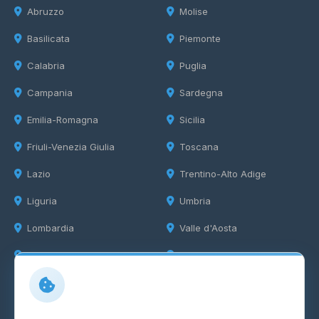
Abruzzo
Molise
Basilicata
Piemonte
Calabria
Puglia
Campania
Sardegna
Emilia-Romagna
Sicilia
Friuli-Venezia Giulia
Toscana
Lazio
Trentino-Alto Adige
Liguria
Umbria
Lombardia
Valle d'Aosta
Marche
Veneto
Info