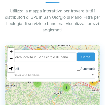
Utilizza la mappa interattiva per trovare tutti i
distributori di GPL in San Giorgio di Piano. Filtra per
tipologia di servizio e bandiera, visualizza i prezzi
aggiornati.
+
18
Cerca
7
−
Self
Autostrada
9
11
Seleziona bandiera
11
4
3