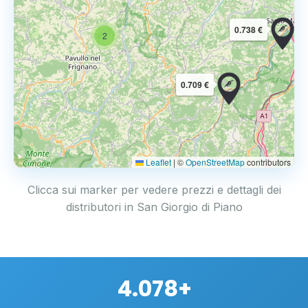
0.738 €
2
0.709 €
Leaflet
|
©
OpenStreetMap
contributors
Clicca sui marker per vedere prezzi e dettagli dei
distributori in San Giorgio di Piano
4.078+