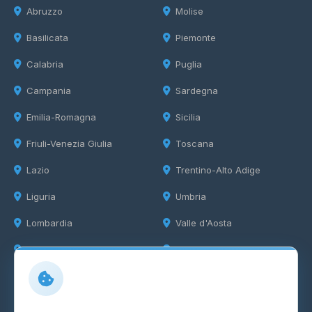
Abruzzo
Molise
Basilicata
Piemonte
Calabria
Puglia
Campania
Sardegna
Emilia-Romagna
Sicilia
Friuli-Venezia Giulia
Toscana
Lazio
Trentino-Alto Adige
Liguria
Umbria
Lombardia
Valle d'Aosta
Marche
Veneto
Info