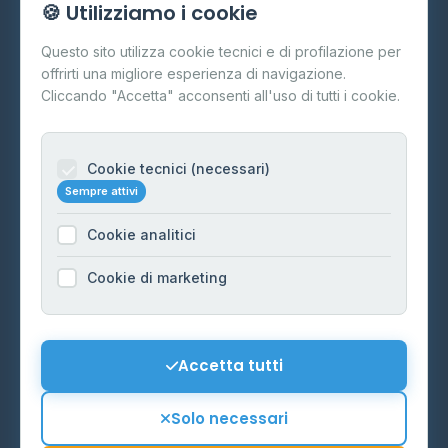
🍪 Utilizziamo i cookie
Cos'è il GPL
Questo sito utilizza cookie tecnici e di profilazione per
FAQ
offrirti una migliore esperienza di navigazione.
Contatti
Cliccando "Accetta" acconsenti all'uso di tutti i cookie.
Per gestori
Informazioni legali
Cookie tecnici (necessari)
Sempre attivi
Privacy Policy
Cookie analitici
Cookie Policy
Preferenze Cookie
Cookie di marketing
Mappa del sito
Contattaci
Accetta tutti
info@distributori-gpl.it
Solo necessari