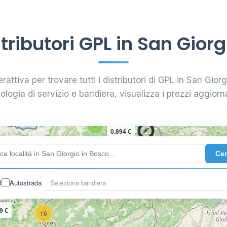
ributori GPL in San Giorg
rattiva per trovare tutti i distributori di GPL in San Giorg
pologia di servizio e bandiera, visualizza i prezzi aggiorna
4
0.894 €
Ce
10
2
3
f
Autostrada
Seleziona bandiera
9 €
16