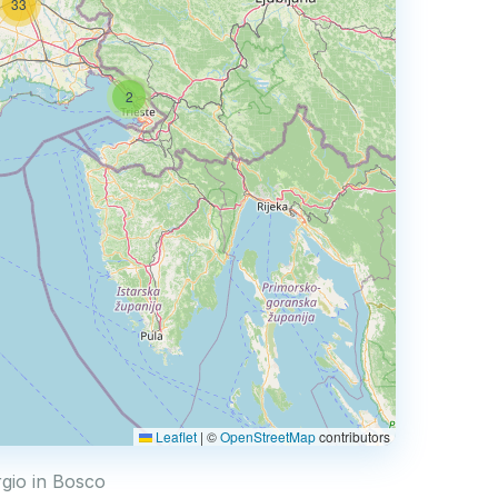
33
2
Leaflet
|
©
OpenStreetMap
contributors
rgio in Bosco