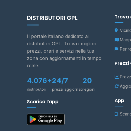
Trova 
DISTRIBUTORI GPL
Vicin
Il portale italiano dedicato ai
Mappa
distributori GPL. Trova i migliori
Per r
prezzi, orari e servizi nella tua
zona con aggiornamenti in tempo
Prezzi
reale.
Prezz
4.076+
24/7
20
Aggio
distributori
prezzi aggiornati
regioni
App
Scarica l'app
Scari