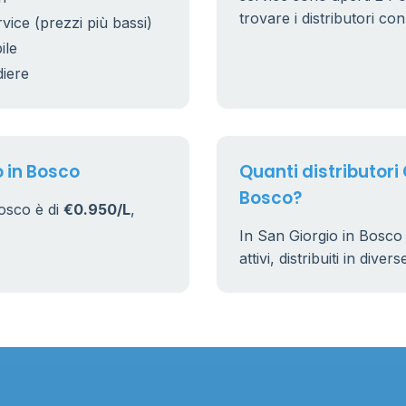
38
8
trovare i distributori co
rvice (prezzi più bassi)
25
ile
diere
17
161
o in Bosco
Quanti distributori 
Bosco?
Bosco è di
€0.950/L
,
In San Giorgio in Bosco
attivi, distribuiti in dive