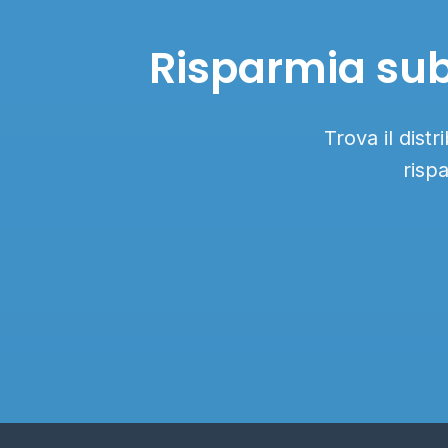
Risparmia subi
Trova il dist
risp