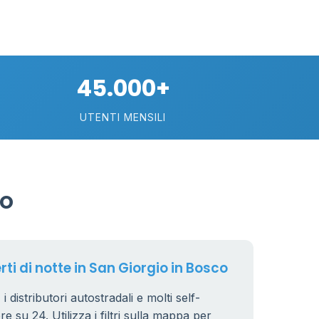
45.000+
UTENTI MENSILI
89
co
29
rti di notte in San Giorgio in Bosco
.799 €
24
 distributori autostradali e molti self-
e su 24. Utilizza i filtri sulla mappa per