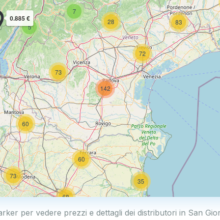
7
0.885 €
28
83
5
72
73
142
60
60
73
35
68
0.769 €
arker per vedere prezzi e dettagli dei distributori in San Gio
18