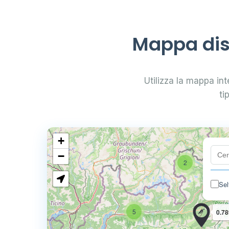
Mappa dist
Utilizza la mappa inte
ti
+
−
2
Sel
5
0.78