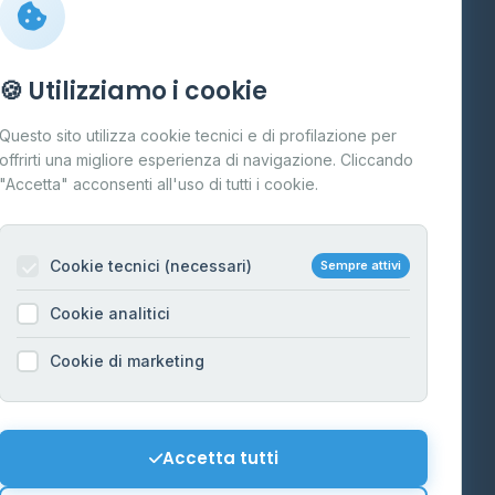
Info
🍪 Utilizziamo i cookie
Cos'è il GPL
Questo sito utilizza cookie tecnici e di profilazione per
FAQ
offrirti una migliore esperienza di navigazione. Cliccando
te
"Accetta" acconsenti all'uso di tutti i cookie.
Contatti
Per gestori
na
Cookie tecnici (necessari)
Sempre attivi
Informazioni legali
Cookie analitici
Privacy Policy
na
Cookie di marketing
Cookie Policy
o-Alto
Preferenze Cookie
Mappa del sito
Accetta tutti
'Aosta
Contattaci