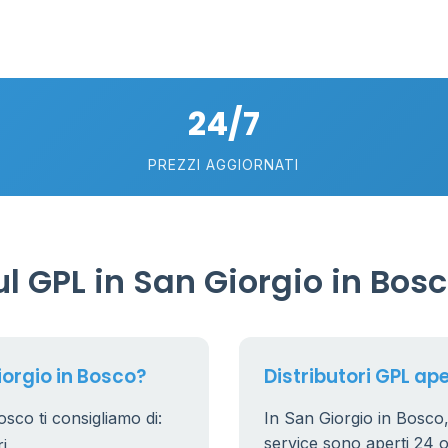
93
2
24/7
75
5
57
PREZZI AGGIORNATI
0.769 €
21
56
36
 GPL in San Giorgio in Bos
24
11
26
20
orgio in Bosco?
Distributori GPL ape
10
0
2
sco ti consigliamo di:
In San Giorgio in Bosco, i
0.779 €
service sono aperti 24 or
i