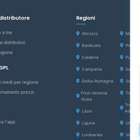
distributore
Regioni
o a me
Abruzzo
Molise
 distributori
Basilicata
Piemon
egione
Calabria
Puglia
 GPL
Campania
Sardeg
Emilia-Romagna
Sicilia
i medi per regione
rnamento prezzi
Friuli-Venezia
Tosca
Giulia
Trentin
Lazio
Adige
ca l'app
Liguria
Umbria
Lombardia
Valle d