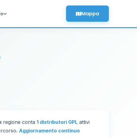
Mappa
fo
o
La regione conta
1 distributori GPL
attivi
percorso.
Aggiornamento continuo