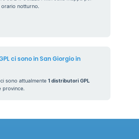
n orario notturno.
64
7
32
GPL ci sono in San Giorgio in
 ci sono attualmente
1 distributori GPL
rse province.