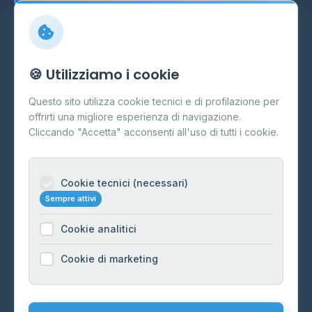
Marche
Veneto
Info
🍪 Utilizziamo i cookie
Cos'è il GPL
Questo sito utilizza cookie tecnici e di profilazione per
FAQ
offrirti una migliore esperienza di navigazione.
Contatti
Cliccando "Accetta" acconsenti all'uso di tutti i cookie.
Per gestori
Informazioni legali
Cookie tecnici (necessari)
Sempre attivi
Privacy Policy
Cookie analitici
Cookie Policy
Preferenze Cookie
Cookie di marketing
Mappa del sito