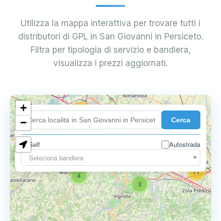
Utilizza la mappa interattiva per trovare tutti i
distributori di GPL in San Giovanni in Persiceto.
Filtra per tipologia di servizio e bandiera,
visualizza i prezzi aggiornati.
+
18
Cerca
7
−
Self
Autostrada
9
11
Seleziona bandiera
11
4
3