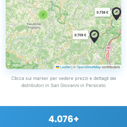
0.738 €
2
0.709 €
Leaflet
|
©
OpenStreetMap
contributors
Clicca sui marker per vedere prezzi e dettagli dei
distributori in San Giovanni in Persiceto
4.076+