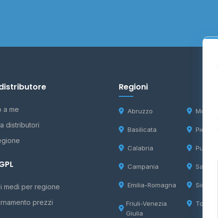
distributore
Regioni
o a me
Abruzzo
Molise
 distributori
Basilicata
Piemon
egione
Calabria
Puglia
 GPL
Campania
Sardeg
Emilia-Romagna
Sicilia
i medi per regione
rnamento prezzi
Friuli-Venezia
Tosca
Giulia