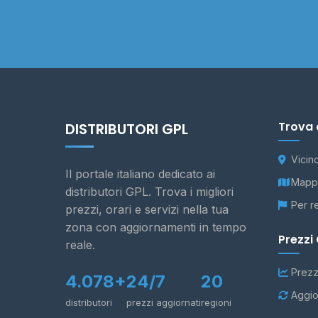
Trova 
DISTRIBUTORI GPL
Vicin
Il portale italiano dedicato ai
Mappa
distributori GPL. Trova i migliori
Per r
prezzi, orari e servizi nella tua
zona con aggiornamenti in tempo
Prezzi
reale.
Prezz
4.078+
24/7
20
Aggio
distributori
prezzi aggiornati
regioni