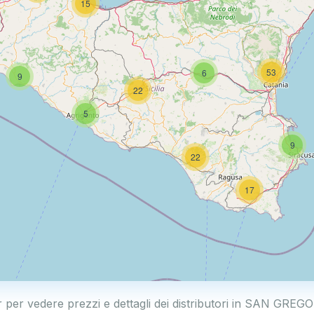
15
53
6
9
22
5
9
22
17
r per vedere prezzi e dettagli dei distributori in SAN GR