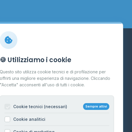
Info
🍪 Utilizziamo i cookie
Cos'è il GPL
Questo sito utilizza cookie tecnici e di profilazione per
FAQ
offrirti una migliore esperienza di navigazione. Cliccando
te
"Accetta" acconsenti all'uso di tutti i cookie.
Contatti
Per gestori
na
Cookie tecnici (necessari)
Sempre attivi
Informazioni legali
Cookie analitici
Privacy Policy
na
Cookie di marketing
Cookie Policy