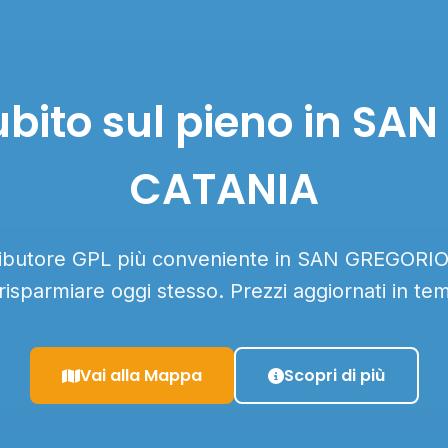
bito sul pieno in SA
CATANIA
stributore GPL più conveniente in SAN GREGORI
a risparmiare oggi stesso. Prezzi aggiornati in te
Vai alla Mappa
Scopri di più