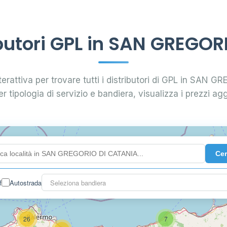
butori GPL in SAN GREGOR
terattiva per trovare tutti i distributori di GPL in SAN
per tipologia di servizio e bandiera, visualizza i prezzi agg
Ce
0.991 €
f
Autostrada
Seleziona bandiera
26
7