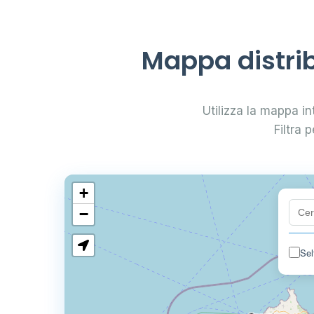
Mappa distri
Utilizza la mappa in
Filtra 
+
−
Sel