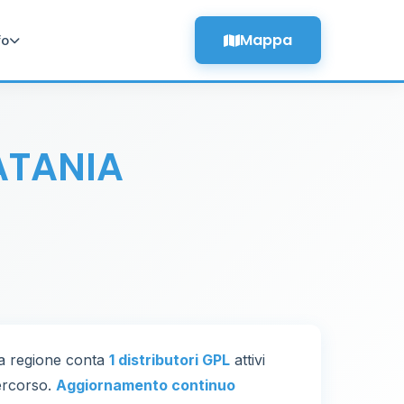
Mappa
fo
ATANIA
La regione conta
1 distributori GPL
attivi
percorso.
Aggiornamento continuo