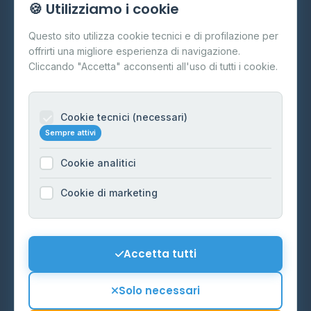
🍪 Utilizziamo i cookie
Cos'è il GPL
Questo sito utilizza cookie tecnici e di profilazione per
FAQ
offrirti una migliore esperienza di navigazione.
Contatti
Cliccando "Accetta" acconsenti all'uso di tutti i cookie.
Per gestori
Informazioni legali
Cookie tecnici (necessari)
Sempre attivi
Privacy Policy
Cookie analitici
Cookie Policy
Preferenze Cookie
Cookie di marketing
Mappa del sito
Contattaci
Accetta tutti
info@distributori-gpl.it
Solo necessari