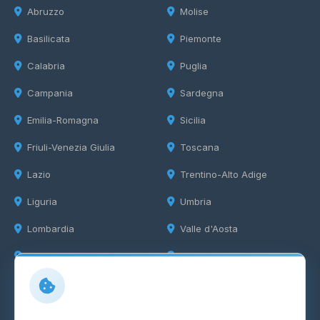
Abruzzo
Molise
Basilicata
Piemonte
Calabria
Puglia
Campania
Sardegna
Emilia-Romagna
Sicilia
Friuli-Venezia Giulia
Toscana
Lazio
Trentino-Alto Adige
Liguria
Umbria
Lombardia
Valle d'Aosta
Marche
Veneto
Info