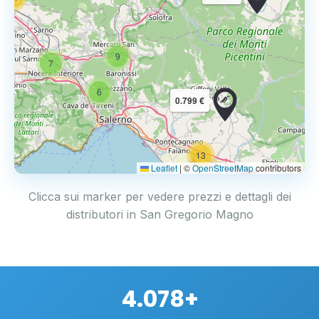
9
7
6
0.799 €
13
2
Leaflet
|
©
OpenStreetMap
contributors
Clicca sui marker per vedere prezzi e dettagli dei
distributori in San Gregorio Magno
4.078+