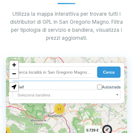
Utilizza la mappa interattiva per trovare tutti i
distributori di GPL in San Gregorio Magno. Filtra
per tipologia di servizio e bandiera, visualizza i
prezzi aggiornati.
6
+
0.699 €
Cerca
−
3
1
7
Self
Autostrada
Seleziona bandiera
11
0.729 €
14